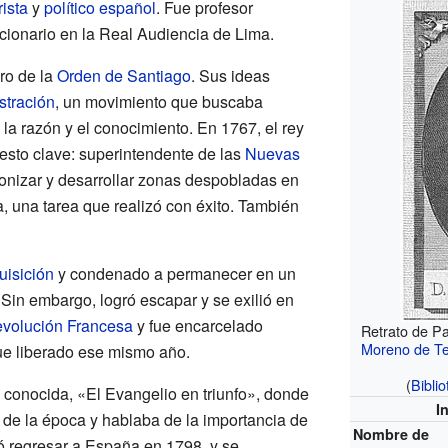
rista
y
político
español
. Fue profesor
ncionario en la Real Audiencia de Lima.
ro de la
Orden de Santiago
. Sus ideas
ustración
, un movimiento que buscaba
 la razón y el conocimiento. En 1767, el rey
esto clave: superintendente de las
Nuevas
lonizar y desarrollar zonas despobladas en
, una tarea que realizó con éxito. También
uisición
y condenado a permanecer en un
Sin embargo, logró escapar y se exilió en
volución Francesa
y fue encarcelado
Retrato de P
Moreno de Te
e liberado ese mismo año.
(
Bibli
conocida, «El Evangelio en triunfo», donde
I
 de la época y hablaba de la importancia de
Nombre de
ó regresar a España en 1798, y se