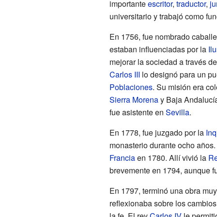
importante
escritor
,
traductor
,
ju
universitario y trabajó como fu
En 1756, fue nombrado caballe
estaban influenciadas por la
Il
mejorar la sociedad a través de
Carlos III
lo designó para un pu
Poblaciones
. Su misión era co
Sierra Morena
y Baja Andalucía
fue asistente en
Sevilla
.
En 1778, fue juzgado por la
Inq
monasterio durante ocho años. 
Francia
en 1780. Allí vivió la
Re
brevemente en 1794, aunque fu
En 1797, terminó una obra muy 
reflexionaba sobre los cambios
la fe. El rey
Carlos IV
le permiti