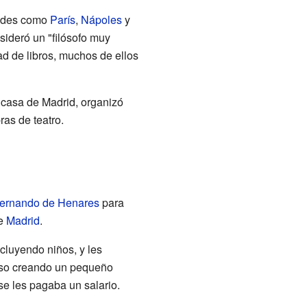
dades como
París
,
Nápoles
y
nsideró un "filósofo muy
ad de libros, muchos de ellos
u casa de Madrid, organizó
ras de teatro.
ernando de Henares
para
e
Madrid
.
cluyendo niños, y les
luso creando un pequeño
 se les pagaba un salario.