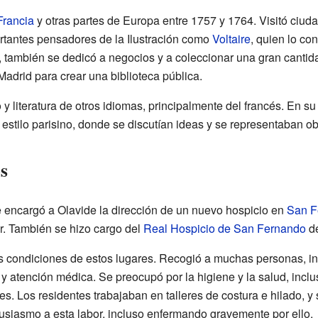
Francia
y otras partes de Europa entre 1757 y 1764. Visitó ciu
rtantes pensadores de la Ilustración como
Voltaire
, quien lo co
s, también se dedicó a negocios y a coleccionar una gran cantid
Madrid para crear una biblioteca pública.
 y literatura de otros idiomas, principalmente del francés. En s
l estilo parisino, donde se discutían ideas y se representaban ob
s
 encargó a Olavide la dirección de un nuevo hospicio en
San F
r. También se hizo cargo del
Real Hospicio de San Fernando
d
as condiciones de estos lugares. Recogió a muchas personas, in
 y atención médica. Se preocupó por la higiene y la salud, inc
es. Los residentes trabajaban en talleres de costura e hilado, y
usiasmo a esta labor, incluso enfermando gravemente por ello.