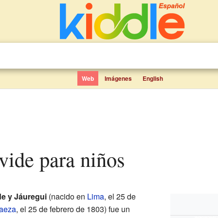
Web
Imágenes
English
avide para niños
de y Jáuregui
(nacido en
Lima
, el 25 de
aeza
, el 25 de febrero de 1803) fue un