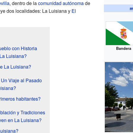
villa
, dentro de la
comunidad autónoma
de
m
uye dos localidades: La Luisiana y
El
eblo con Historia
Bandera
La Luisiana?
e La Luisiana?
: Un Viaje al Pasado
isiana?
rimeros habitantes?
blación y Tradiciones
ven en La Luisiana?
uisiana?