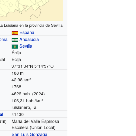
a Luisiana en la provincia de Sevilla
España
noma
Andalucía
Sevilla
Écija
ial
Écija
37°31′34″N
5°14′57″O
188 m
42,98 km²
1768
4626 hab.
(2024)
106,31 hab./km²
luisianero, -a
41430
al
Maria del Valle Espinosa
019)
Escalera (Unión Local)
San Luis Gonzaga