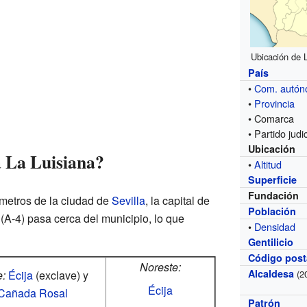
Ubicación de L
País
•
Com. autó
•
Provincia
• Comarca
• Partido judic
Ubicación
 La Luisiana?
•
Altitud
Superficie
Fundación
ómetros de la ciudad de
Sevilla
, la capital de
Población
 (A-4) pasa cerca del municipio, lo que
•
Densidad
Gentilicio
Código post
Noreste:
Alcaldesa
e:
Écija
(exclave) y
(2
Écija
Cañada Rosal
Patrón