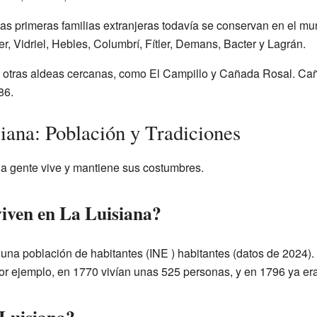
tas primeras familias extranjeras todavía se conservan en el mu
er, Vidriel, Hebles, Columbrí, Fítler, Demans, Bacter y Lagrán.
uía otras aldeas cercanas, como El Campillo y Cañada Rosal. Ca
86.
iana: Población y Tradiciones
la gente vive y mantiene sus costumbres.
iven en La Luisiana?
e una población de
habitantes
(INE ) habitantes (datos de 2024). 
r ejemplo, en 1770 vivían unas 525 personas, y en 1796 ya er
 Luisiana?