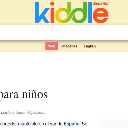
Web
Imágenes
English
 para niños
e Luisiana (desambiguación).
acogedor
municipio
en el sur de
España
. Se