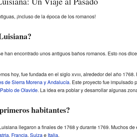
Luisiana: Un Viaje al Pasado
tiguas, ¡incluso de la época de los romanos!
Luisiana?
a, se han encontrado unos antiguos baños romanos. Esto nos dice
emos hoy, fue fundada en el siglo
xviii
, alrededor del año 1768.
s de Sierra Morena y Andalucía
. Este proyecto fue impulsado 
Pablo de Olavide
. La idea era poblar y desarrollar algunas zo
 primeros habitantes?
uisiana llegaron a finales de 1768 y durante 1769. Muchos de e
stria
,
Francia
,
Suiza
e
Italia
.