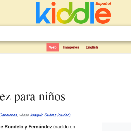
Web
Imágenes
English
rez para niños
Canelones
, véase
Joaquín Suárez (ciudad)
.
de Rondelo y Fernández
(nacido en