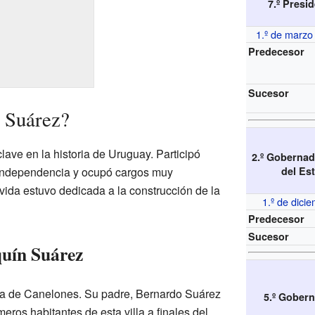
7.º Presi
1.º de marzo
Predecesor
Sucesor
 Suárez?
lave en la historia de Uruguay. Participó
2.º Gobernad
a independencia y ocupó cargos muy
del Es
vida estuvo dedicada a la construcción de la
1.º de dici
Predecesor
Sucesor
quín Suárez
lla de Canelones. Su padre, Bernardo Suárez
5.º Gobern
eros habitantes de esta villa a finales del