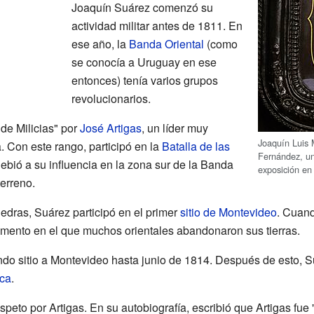
Joaquín Suárez comenzó su
actividad militar antes de 1811. En
ese año, la
Banda Oriental
(como
se conocía a Uruguay en ese
entonces) tenía varios grupos
revolucionarios.
de Milicias" por
José Artigas
, un líder muy
Joaquín Luis 
. Con este rango, participó en la
Batalla de las
Fernández, u
bió a su influencia en la zona sur de la Banda
exposición en
terreno.
edras, Suárez participó en el primer
sitio de Montevideo
. Cuand
omento en el que muchos orientales abandonaron sus tierras.
ndo sitio a Montevideo hasta junio de 1814. Después de esto, Su
ica
.
eto por Artigas. En su autobiografía, escribió que Artigas fue "e