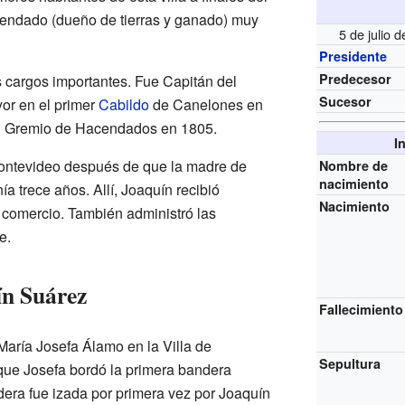
cendado (dueño de tierras y ganado) muy
5 de julio 
Presidente
Predecesor
s cargos importantes. Fue Capitán del
Sucesor
yor en el primer
Cabildo
de Canelones en
el Gremio de Hacendados en 1805.
I
ontevideo después de que la madre de
Nombre de
nacimiento
ía trece años. Allí, Joaquín recibió
Nacimiento
 comercio. También administró las
e.
ín Suárez
Fallecimiento
aría Josefa Álamo en la Villa de
Sepultura
que Josefa bordó la primera bandera
era fue izada por primera vez por Joaquín