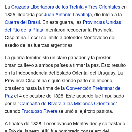
La
Cruzada Libertadora de los Treinta y Tres Orientales
en
1825, liderada por
Juan Antonio Lavalleja
, dio inicio a la
Guerra del Brasil
. En esta guerra, las
Provincias Unidas
del Río de la Plata
intentaron recuperar la Provincia
Cisplatina. Lecor se limitó a defender Montevideo del
asedio de las fuerzas argentinas.
La guerra terminó sin un claro ganador, y la presión
británica llevó a ambos países a firmar la paz. Esto resultó
en la independencia del Estado Oriental del Uruguay. La
Provincia Cisplatina siguió siendo parte del imperio
brasileño hasta la firma de la
Convención Preliminar de
Paz
el 4 de octubre de 1828. Este acuerdo fue impulsado
por la "
Campaña de Rivera a las Misiones Orientales
",
cuando
Fructuoso Rivera
se unió al ejército patriota.
A finales de 1828, Lecor evacuó Montevideo y se trasladó
a Río de Janeiro. Allí, fue nombrado consejero del