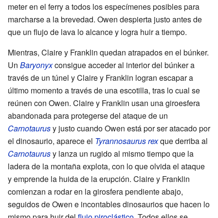
meter en el ferry a todos los especímenes posibles para
marcharse a la brevedad. Owen despierta justo antes de
que un flujo de lava lo alcance y logra huir a tiempo.
Mientras, Claire y Franklin quedan atrapados en el búnker.
Un
Baryonyx
consigue acceder al interior del búnker a
través de un túnel y Claire y Franklin logran escapar a
último momento a través de una escotilla, tras lo cual se
reúnen con Owen. Claire y Franklin usan una giroesfera
abandonada para protegerse del ataque de un
Carnotaurus
y justo cuando Owen está por ser atacado por
el dinosaurio, aparece el
Tyrannosaurus rex
que derriba al
Carnotaurus
y lanza un rugido al mismo tiempo que la
ladera de la montaña explota, con lo que olvida el ataque
y emprende la huida de la erupción. Claire y Franklin
comienzan a rodar en la girosfera pendiente abajo,
seguidos de Owen e incontables dinosaurios que hacen lo
mismo para huir del
flujo piroclástico
. Todos ellos se