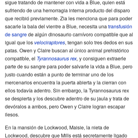
sigue tratando de mantener con vida a Blue, quien está
sufriendo de una hemorragia interna producto del disparo
que recibió previamente. Zia les menciona que para poder
sacarle la bala del vientre a Blue, necesita una
transfusión
de sangre
de algún dinosaurio carnívoro compatible que al
igual que los
velociraptores
, tengan solo tres dedos en sus
patas. Owen y Claire buscan al único animal prehistórico
compatible, el
Tyrannosaurus rex
,
y consiguen extraerle
parte de su sangre para poder salvarle la vida a Blue, pero
justo cuando están a punto de terminar uno de los
mercenarios encuentra la puerta abierta y la cierran con
ellos todavía adentro. Sin embargo, la Tyrannosaurus rex
se despierta y los descubre adentro de su jaula y trata de
devóralos a ambos, pero Owen y Claire logran escapar
ilesos.
En la mansión de Lockwood, Maisie, la nieta de
Lockwood, descubre que Mills está secretamente ligado