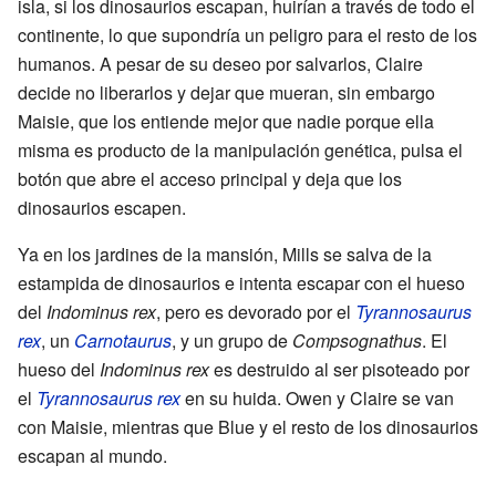
isla, si los dinosaurios escapan, huirían a través de todo el
continente, lo que supondría un peligro para el resto de los
humanos. A pesar de su deseo por salvarlos, Claire
decide no liberarlos y dejar que mueran, sin embargo
Maisie, que los entiende mejor que nadie porque ella
misma es producto de la manipulación genética, pulsa el
botón que abre el acceso principal y deja que los
dinosaurios escapen.
Ya en los jardines de la mansión, Mills se salva de la
estampida de dinosaurios e intenta escapar con el hueso
del
Indominus rex
, pero es devorado por el
Tyrannosaurus
rex
, un
Carnotaurus
, y un grupo de
Compsognathus
. El
hueso del
Indominus rex
es destruido al ser pisoteado por
el
Tyrannosaurus rex
en su huida. Owen y Claire se van
con Maisie, mientras que Blue y el resto de los dinosaurios
escapan al mundo.