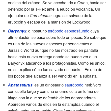
encima del cráneo. Se ve acechando a Owen, hasta ser
detenido por la T-Rex ante la erupción volcánica. Un
ejemplar de
Carnotaurus
logra ser salvado de la
erupción y escapa de la mansión de Lockwood.
Baryonyx
: dinosaurio
terópodo
espinosáurido
cuya
alimentación se basa sobre todo en peces. Se sabe que
es una de las nuevas especies pertenecientes a
Jurassic World aunque no fue mostrado en pantalla
hasta esta nueva entrega donde se puede ver a un
Baryonyx atacando a los protagonistas. Como es único,
no se explica cómo fue salvado del búnker. Es uno de
los pocos que alcanza a ser vendido en la subasta.
Apatosaurus
: es un dinosaurio
saurópodo
herbívoro
con cuello largo y con una enorme cola en forma de
látigo con la que se defendía de los depredadores.
Aparecen varios de ellos en la estampida cuando el
volcán entra en erupción. Otros fueron salvados y