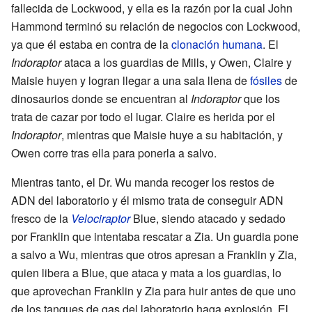
fallecida de Lockwood, y ella es la razón por la cual John
Hammond terminó su relación de negocios con Lockwood,
ya que él estaba en contra de la
clonación humana
. El
Indoraptor
ataca a los guardias de Mills, y Owen, Claire y
Maisie huyen y logran llegar a una sala llena de
fósiles
de
dinosaurios donde se encuentran al
Indoraptor
que los
trata de cazar por todo el lugar. Claire es herida por el
Indoraptor
, mientras que Maisie huye a su habitación, y
Owen corre tras ella para ponerla a salvo.
Mientras tanto, el Dr. Wu manda recoger los restos de
ADN del laboratorio y él mismo trata de conseguir ADN
fresco de la
Velociraptor
Blue, siendo atacado y sedado
por Franklin que intentaba rescatar a Zia. Un guardia pone
a salvo a Wu, mientras que otros apresan a Franklin y Zia,
quien libera a Blue, que ataca y mata a los guardias, lo
que aprovechan Franklin y Zia para huir antes de que uno
de los tanques de gas del laboratorio haga explosión. El