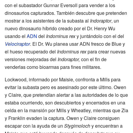
con el subastador Gunnar Eversoll para vender a los
dinosaurios capturados. También descubre que pretenden
mostrar a los asistentes de la subasta al
Indoraptor
, un
nuevo dinosaurio híbrido creado por el Dr. Henry Wu
usando el
ADN
del
Indominus rex
y juntándolo con el del
Velociraptor
. El Dr. Wu planea usar ADN fresco de Blue y
el hueso recuperado del
Indominus rex
para crear nuevas
versiones mejoradas del
Indoraptor,
con el fin de
venderlas como bioarmas para fines militares.
Lockwood, informado por Maisie, confronta a Mills para
evitar la subasta pero es asesinado por este último. Owen
y Claire, que pretendían alertar a las autoridades de lo que
estaba ocurriendo, son descubiertos y encerrados en una
celda en la mansión por Mills y Wheatley, mientras que Zia
y Franklin evaden la captura. Owen y Claire consiguen
escapar con la ayuda de un
Stygimoloch
y encuentran a