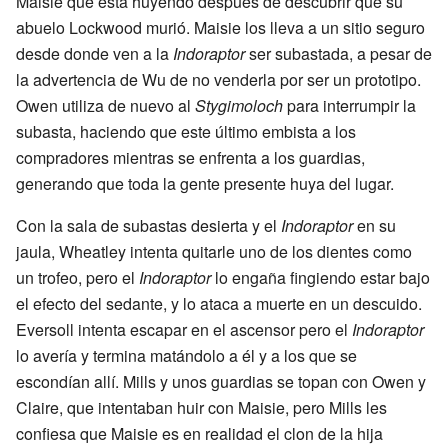
Maisie que está huyendo después de descubrir que su
abuelo Lockwood murió. Maisie los lleva a un sitio seguro
desde donde ven a la
Indoraptor
ser subastada, a pesar de
la advertencia de Wu de no venderla por ser un prototipo.
Owen utiliza de nuevo al
Stygimoloch
para interrumpir la
subasta, haciendo que este último embista a los
compradores mientras se enfrenta a los guardias,
generando que toda la gente presente huya del lugar.
Con la sala de subastas desierta y el
Indoraptor
en su
jaula, Wheatley intenta quitarle uno de los dientes como
un trofeo, pero el
Indoraptor
lo engaña fingiendo estar bajo
el efecto del sedante, y lo ataca a muerte en un descuido.
Eversoll intenta escapar en el ascensor pero el
Indoraptor
lo avería y termina matándolo a él y a los que se
escondían allí. Mills y unos guardias se topan con Owen y
Claire, que intentaban huir con Maisie, pero Mills les
confiesa que Maisie es en realidad el clon de la hija