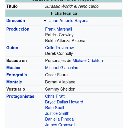
Título
Jurassic World: el reino caído
Ficha técnica
Juan Antonio Bayona
Dirección
Frank Marshall
Producción
Patrick Crowley
Belén Atienza Azcona
Colin Trevorrow
Guion
Derek Connolly
Personajes de
Michael Crichton
Basada en
Michael Giacchino
Música
Óscar Faura
Fotografía
Bernat Vilaplana
Montaje
Sammy Sheldon
Vestuario
Chris Pratt
Protagonistas
Bryce Dallas Howard
Rafe Spall
Justice Smith
Daniella Pineda
James Cromwell