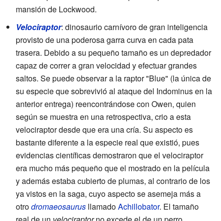
mansión de Lockwood.
Velociraptor
: dinosaurio carnívoro de gran inteligencia
provisto de una poderosa garra curva en cada pata
trasera. Debido a su pequeño tamaño es un depredador
capaz de correr a gran velocidad y efectuar grandes
saltos. Se puede observar a la raptor "Blue" (la única de
su especie que sobrevivió al ataque del Indominus en la
anterior entrega) reencontrándose con Owen, quien
según se muestra en una retrospectiva, crio a esta
velociraptor desde que era una cría. Su aspecto es
bastante diferente a la especie real que existió, pues
evidencias científicas demostraron que el velociraptor
era mucho más pequeño que el mostrado en la película
y además estaba cubierto de plumas, al contrario de los
ya vistos en la saga, cuyo aspecto se asemeja más a
otro
dromaeosaurus
llamado
Achillobator
. El tamaño
real de un
velociraptor
no excede el de un perro