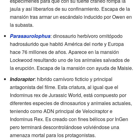
especímenes para que con su fuerte cráneo rompa la
jaula y así liberarlos de su confinamiento. Escapa de la
mansión tras armar un escándalo inducido por Owen en
la subasta.
Parasaurolophus
: dinosaurio herbívoro ornitópodo
hadrosáurido que habitó América del norte y Europa
hace 76 millones de años. Aparece en la mansión
Lockwood resultando uno de los animales salvados de
la erupción. Escapa de la mansión con ayuda de Maisie.
Indoraptor
: híbrido carnívoro ficticio y principal
antagonista del filme. Esta criatura, al igual que el
Indominus rex de Jurassic World, está compuesto por
diferentes especies de dinosaurios y animales actuales,
teniendo como ADN principal de Velociraptor e
Indominus Rex. Es creado con fines bélicos por InGen
pero terminará descontrolándose volviéndose una
amenaza mortal para los protagonistas.