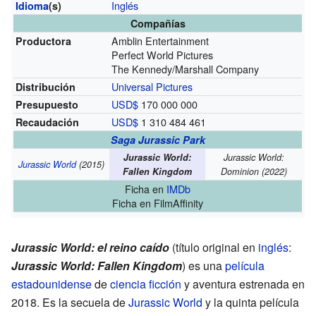
Inglés
Idioma
(s)
Compañías
Amblin Entertainment
Productora
Perfect World Pictures
The Kennedy/Marshall Company
Universal Pictures
Distribución
USD$
170 000 000
Presupuesto
USD$
1 310 484 461
Recaudación
Saga Jurassic Park
Jurassic World:
Jurassic World:
Jurassic World
(2015)
Fallen Kingdom
Dominion
(2022)
Ficha
en
IMDb
Ficha
en FilmAffinity
Jurassic World: el reino caído
(título original en
inglés
:
Jurassic World: Fallen Kingdom
) es una
película
estadounidense
de
ciencia ficción
y aventura estrenada en
2018. Es la secuela de
Jurassic World
y la quinta película