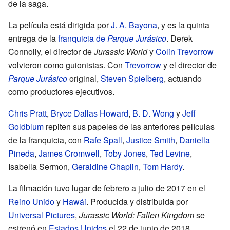
de la saga.
La película está dirigida por
J. A. Bayona
, y es la quinta
entrega de la
franquicia de
Parque Jurásico
. Derek
Connolly, el director de
Jurassic World
y
Colin Trevorrow
volvieron como guionistas. Con
Trevorrow
y el director de
Parque Jurásico
original,
Steven Spielberg
, actuando
como productores ejecutivos.
Chris Pratt
,
Bryce Dallas Howard
,
B. D. Wong
y
Jeff
Goldblum
repiten sus papeles de las anteriores películas
de la franquicia, con
Rafe Spall
,
Justice Smith
,
Daniella
Pineda
,
James Cromwell
,
Toby Jones
,
Ted Levine
,
Isabella Sermon,
Geraldine Chaplin
,
Tom Hardy
.
La filmación tuvo lugar de febrero a julio de 2017 en el
Reino Unido
y
Hawái
. Producida y distribuida por
Universal Pictures
,
Jurassic World: Fallen Kingdom
se
estrenó en
Estados Unidos
el 22 de junio de 2018.