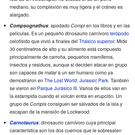
mediano, su complexión es muy ligera y el cráneo es
alargado.
Compsognathus
: apodado
Compi
en los libros y en las
películas. Es un pequeño dinosaurio carnívoro
terópodo
celofísido que vivió a finales del
Triásico superior
. Mide
30 centímetros de alto y su alimento está compuesto
principalmente de carroña, pequeños mamíferos,
insectos y residuos, aunque si deciden atacar en grupo
son capaces de matar a un ser humano como ya
demostraron en
The Lost World: Jurassic Park
. También
se vieron en
Parque Jurásico III
. Varios de ellos van en
la estampida cuando el volcán entra en erupción. Un
grupo de
Compis
consiguen ser salvados de la isla y
escapan de la mansión de Lockwood.
Carnotaurus
: dinosaurio carnívoro cuya principal
característica son los dos cuernos que le sobresalen