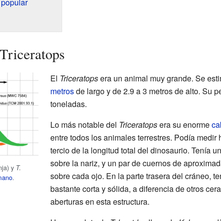
a popular
 Triceratops
El
Triceratops
era un animal muy grande. Se esti
metros
de largo y de 2.9 a 3 metros de alto. Su pe
toneladas.
Lo más notable del
Triceratops
era su enorme
ca
entre todos los animales terrestres. Podía medir 
tercio de la longitud total del dinosaurio. Tenía u
sobre la nariz, y un par de cuernos de aproxima
nja) y
T.
sobre cada ojo. En la parte trasera del cráneo, t
mano
.
bastante corta y sólida, a diferencia de otros ce
aberturas en esta estructura.