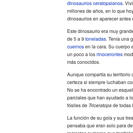
dinosaurios
ceratopsianos
. Viv
millones de años, en lo que ho
dinosaurios en aparecer antes 
Este dinosaurio era muy grande
de 5 a 9
toneladas
. Tenía una g
cuernos
en la cara. Su cuerpo e
un poco a los
rinocerontes
mode
más conocidos.
Aunque compartía su territorio 
certeza si siempre luchaban c
No se ha encontrado un esque
parciales que han ayudado a los
fósiles de
Triceratops
de todas l
La función de su gola y sus tr
pensaba que eran solo para de