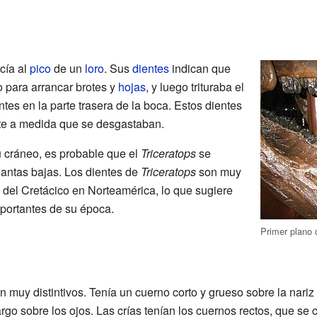
cía al
pico
de un
loro
. Sus
dientes
indican que
o para arrancar brotes y
hojas
, y luego trituraba el
ntes en la parte trasera de la boca. Estos dientes
e a medida que se desgastaban.
u cráneo, es probable que el
Triceratops
se
lantas bajas. Los dientes de
Triceratops
son muy
l del Cretácico en Norteamérica, lo que sugiere
portantes de su época.
Primer plano 
n muy distintivos. Tenía un cuerno corto y grueso sobre la nariz
rgo sobre los ojos. Las crías tenían los cuernos rectos, que se