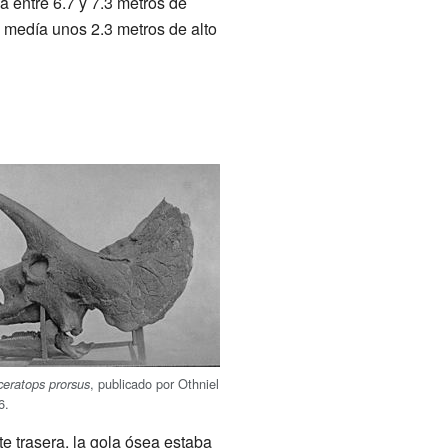
 entre 6.7 y 7.3 metros de
e medía unos 2.3 metros de alto
, publicado por Othniel
iceratops prorsus
6.
te trasera, la gola ósea estaba