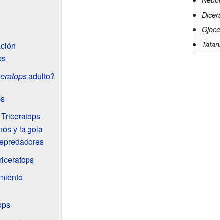
Dicer
Ojoce
Tatan
ación
ps
ceratops
adulto?
ps
 Triceratops
os y la gola
depredadores
riceratops
imiento
ops