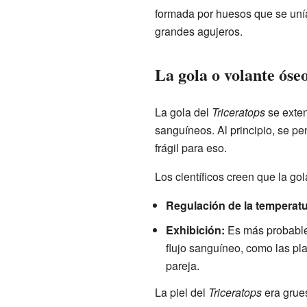
formada por huesos que se unían
grandes agujeros.
La gola o volante óse
La gola del
Triceratops
se exten
sanguíneos. Al principio, se p
frágil para eso.
Los científicos creen que la go
Regulación de la temperatu
Exhibición:
Es más probable 
flujo sanguíneo, como las pl
pareja.
La piel del
Triceratops
era grues