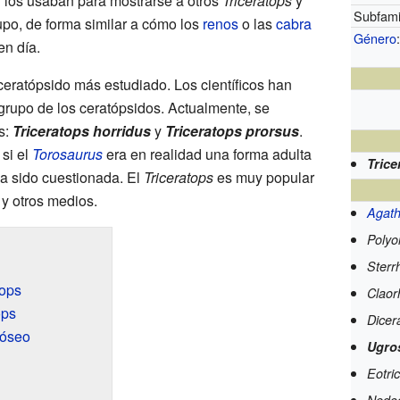
 los usaban para mostrarse a otros
Triceratops
y
Subfamil
upo, de forma similar a cómo los
renos
o las
cabra
Género
n día.
ceratópsido más estudiado. Los científicos han
 grupo de los ceratópsidos. Actualmente, se
s:
Triceratops horridus
y
Triceratops prorsus
.
si el
Torosaurus
era en realidad una forma adulta
Trice
ha sido cuestionada. El
Triceratops
es muy popular
y otros medios.
Agat
Polyo
Sterr
tops
Claor
ops
Dicer
 óseo
Ugro
Eotri
Nedoc