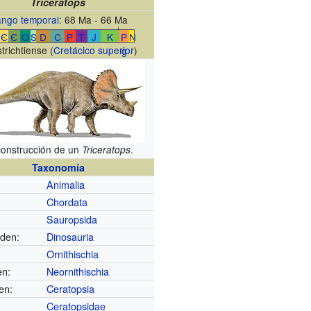
Triceratops
ngo temporal
: 68 Ma - 66 Ma
↓
eЄ
Є
O
S
D
C
P
T
J
K
P
N
trichtiense (
Cretácico superior
)
g
onstrucción de un
.
Triceratops
Taxonomía
Animalia
Chordata
Sauropsida
den:
Dinosauria
Ornithischia
en:
Neornithischia
en:
Ceratopsia
Ceratopsidae