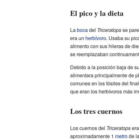
El pico y la dieta
La
boca
del
Triceratops
se pare
era un
herbívoro
. Usaba su pic
alimento con sus hileras de die
se reemplazaban continuament
Debido a la posición baja de s
alimentara principalmente de p
comunes en los fósiles del fina
que eran los herbívoros más im
Los tres cuernos
Los cuernos del
Triceratops
era
aproximadamente 1
metro
de la