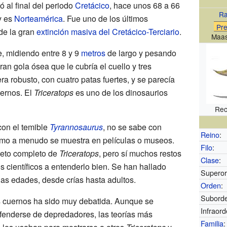
ió al final del periodo
Cretácico
, hace unos 68 a 66
Ra
y es
Norteamérica
. Fue uno de los últimos
Pr
de la gran
extinción masiva del Cretácico-Terciario
.
Maas
, midiendo entre 8 y 9
metros
de largo y pesando
ran gola ósea que le cubría el cuello y tres
ra robusto, con cuatro patas fuertes, y se parecía
rnos. El
Triceratops
es uno de los dinosaurios
Rec
con el temible
Tyrannosaurus
, no se sabe con
Reino
:
omo a menudo se muestra en películas o museos.
Filo
:
leto completo de
Triceratops
, pero sí muchos restos
Clase
:
 científicos a entenderlo bien. Se han hallado
Superor
as edades, desde crías hasta adultos.
Orden
:
Subord
es cuernos ha sido muy debatida. Aunque se
Infraord
fenderse de depredadores, las teorías más
Familia
: