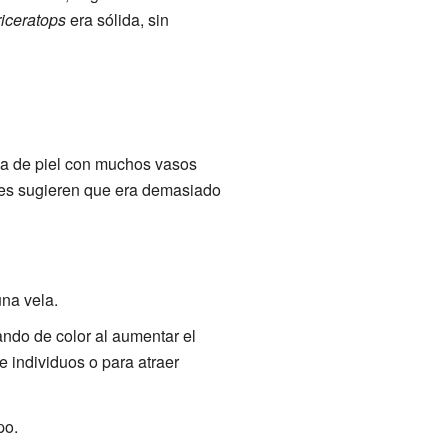
riceratops
era sólida, sin
pa de piel con muchos vasos
ntes sugieren que era demasiado
na vela.
ando de color al aumentar el
re individuos o para atraer
po.