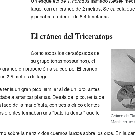
Un esqueleto de
T. horridus
llamado
Kelsey
medía
largo, con un cráneo de 2 metros. Se calcula qu
y pesaba alrededor de 5.4 toneladas.
El cráneo del Triceratops
Como todos los ceratópsidos de
su grupo (chasmosaurinos), el
 grande en proporción a su cuerpo. El cráneo
s 2.5 metros de largo.
tenía un gran pico, similar al de un loro, antes
daba a arrancar plantas. Detrás del pico, tenía de
a lado de la mandíbula, con tres a cinco dientes
os dientes formaban una "batería dental" que le
Cráneo de
Tr
Marsh en 189
no sobre la nariz y dos cuernos largos sobre los ojos. En la par