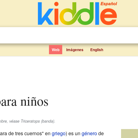
Web
Imágenes
English
para niños
re, véase Triceratops (banda).
cara de tres cuernos" en
griego
) es un
género
de