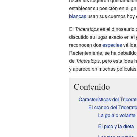
recientes sugieren que también
establecer su posición en el gr
blancas
usan sus cuernos hoy e
El
Triceratops
es el dinosaurio 
discutido su lugar exacto en el
reconocen dos
especies
válida
Recientemente, se ha debatido 
de
Triceratops
, pero esta idea 
y aparece en muchas películas 
Contenido
Características del Tricera
El cráneo del Tricerat
La gola o volante
El pico y la dieta