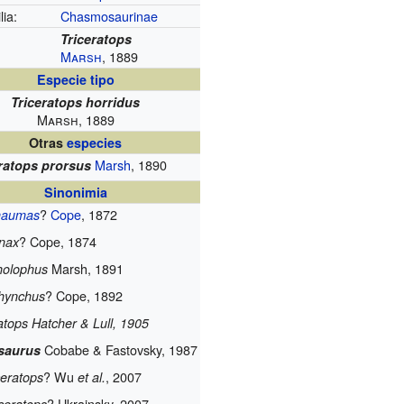
ia:
Chasmosaurinae
:
Triceratops
Marsh
, 1889
Especie tipo
Triceratops horridus
Marsh, 1889
Otras
especies
Marsh
, 1890
ratops prorsus
Sinonimia
?
Cope
, 1872
haumas
?
Cope, 1874
nax
Marsh, 1891
holophus
?
Cope, 1892
hynchus
atops
Hatcher & Lull, 1905
Cobabe & Fastovsky, 1987
saurus
?
Wu
, 2007
ceratops
et al.
?
Ukrainsky, 2007
eratops