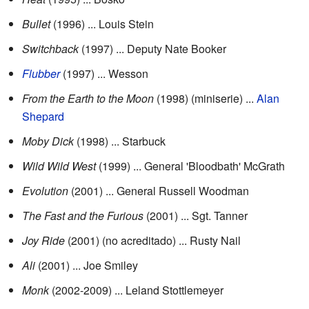
Bullet
(1996) ... Louis Stein
Switchback
(1997) ... Deputy Nate Booker
Flubber
(1997) ... Wesson
From the Earth to the Moon
(1998) (miniserie) ...
Alan
Shepard
Moby Dick
(1998) ... Starbuck
Wild Wild West
(1999) ... General 'Bloodbath' McGrath
Evolution
(2001) ... General Russell Woodman
The Fast and the Furious
(2001) ... Sgt. Tanner
Joy Ride
(2001) (no acreditado) ... Rusty Nail
Ali
(2001) ... Joe Smiley
Monk
(2002-2009) ... Leland Stottlemeyer