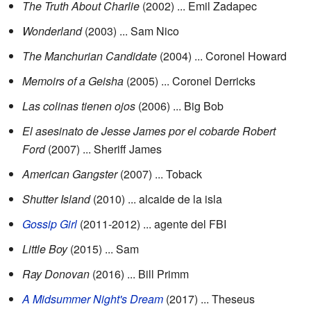
The Truth About Charlie
(2002) ... Emil Zadapec
Wonderland
(2003) ... Sam Nico
The Manchurian Candidate
(2004) ... Coronel Howard
Memoirs of a Geisha
(2005) ... Coronel Derricks
Las colinas tienen ojos
(2006) ... Big Bob
El asesinato de Jesse James por el cobarde Robert
Ford
(2007) ... Sheriff James
American Gangster
(2007) ... Toback
Shutter Island
(2010) ... alcaide de la isla
Gossip Girl
(2011-2012) ... agente del FBI
Little Boy
(2015) ... Sam
Ray Donovan
(2016) ... Bill Primm
A Midsummer Night's Dream
(2017) ... Theseus