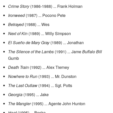
Crime Story
(1986-1988) ... Frank Holman
Ironweed
(1987) ... Pocono Pete
Betrayed
(1988) ... Wes
Next of Kin
(1989) ... Willy Simpson
El Sueño de Mary Gray
(1989) ... Jonathan
The Silence of the Lambs
(1991) ... Jame
Buffalo Bill
Gumb
Death Train
(1992) ... Alex Tierney
Nowhere to Run
(1993) ... Mr. Dunston
The Last Outlaw
(1994) ... Sgt. Potts
Georgia
(1995) ... Jake
The Mangler
(1995) ... Agente John Hunton
Heat
(1995) ... Bosko