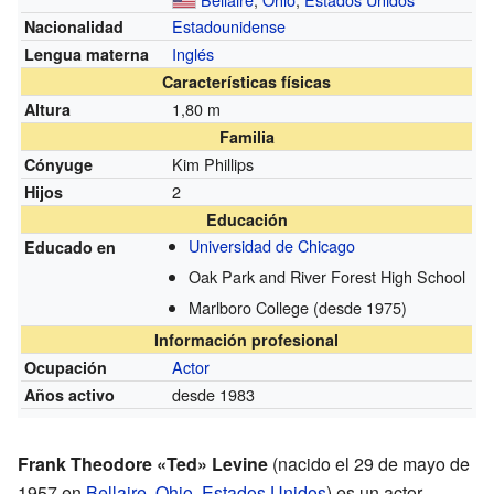
Estadounidense
Nacionalidad
Inglés
Lengua materna
Características físicas
1,80 m
Altura
Familia
Kim Phillips
Cónyuge
2
Hijos
Educación
Universidad de Chicago
Educado en
Oak Park and River Forest High School
Marlboro College
(desde 1975)
Información profesional
Actor
Ocupación
desde 1983
Años activo
Frank Theodore «Ted» Levine
(nacido el 29 de mayo de
1957 en
Bellaire
,
Ohio
,
Estados Unidos
) es un actor