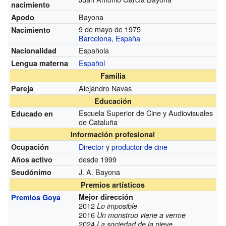
nacimiento
Bayona
Apodo
9 de mayo de 1975
Nacimiento
Barcelona
,
España
Española
Nacionalidad
Español
Lengua materna
Familia
Alejandro Navas
Pareja
Educación
Escuela Superior de Cine y Audiovisuales
Educado en
de Cataluña
Información profesional
Director
y
productor de cine
Ocupación
desde 1999
Años activo
J. A. Bayona
Seudónimo
Premios artísticos
Mejor dirección
Premios Goya
2012
Lo imposible
2016
Un monstruo viene a verme
2024
La sociedad de la nieve