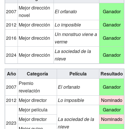
Mejor dirección
2007
El orfanato
Ganador
novel
2012
Mejor dirección
Lo imposible
Ganador
Un monstruo viene a
2016
Mejor dirección
Ganador
verme
La sociedad de la
2024
Mejor dirección
Ganador
nieve
Año
Categoría
Película
Resultado
Premio
2007
El orfanato
Ganador
revelación
2012
Mejor director
Lo imposible
Nominado
Mejor película
Ganador
Mejor director
La sociedad de la
Nominado
2023
nieve
Mejor guion