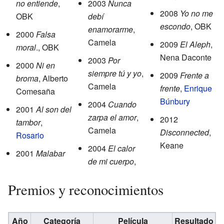
no entiende
,
2003
Nunca
2008
Yo no me
OBK
debí
escondo
, OBK
enamorarme
,
2000
Falsa
Camela
2009
El Aleph
,
moral
., OBK
Nena Daconte
2003
Por
2000
Ni en
siempre tú y yo
,
2009
Frente a
broma
, Alberto
Camela
frente
,
Enrique
Comesaña
Búnbury
2004
Cuando
2001
Al son del
zarpa el amor
,
2012
tambor
,
Camela
Disconnected
,
Rosario
Keane
2004
El calor
2001
Malabar
de mi cuerpo
,
Premios y reconocimientos
Año
Categoría
Película
Resultado