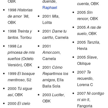
OBK
duende
,
cuenta
, OBK
Raphael
1998
Historias
2005
Sin
de amor ´98
,
2001
Mia
,
rencor
, OBK
OBK
Lolita
2005
A ras de
1998
Treinta y
2001
Dame tu
suelo
, OBK
tantos
. Tontxu
cariño
, Camela
2005
Tanzila
,
1998
La
2001
Hevia
princesa de mis
Amor.com
,
2005
Slave
,
sueños
(Octeto
Camela
Oblique
Versión), OBK
2001
Cómo
2007
Te
1999
El bosque
Repartimos los
recuerdo
,
mentiroso
, S2
amigos
, Ella
Lorena C
Baila Sola
2000
Tú sigue
2007
Ni contigo
así
, OBK
2003
Lucifer
,
ni sin ti
,
OBK
2000
El cielo
Fangoria