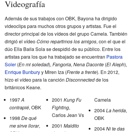
Videografía
Además de sus trabajos con OBK, Bayona ha dirigido
videoclips para muchos otros grupos y artistas. Fue el
director principal de los vídeos del grupo Camela. También
dirigió el vídeo
Cómo repartimos los amigos
, con el que el
dúo Ella Baila Sola se despidió de su público. Entre los
artistas para los que ha trabajado se encuentran
Pastora
Soler
(
En mi soledad
),
Fangoria
,
Nena Daconte
(
El Aleph
),
Enrique Bunbury
y Miren Iza (
Frente a frente
). En 2012,
hizo el vídeo para la canción
Disconnected
de los
británicos Keane.
1997
A
2001
Kung Fu
Camela
contrapié
, OBK
Fighting
,
2004
La herida
,
Carlos Jean Vs
1998
De qué
OBK
me sirve llorar
,
2001
Maldito
2004
Ni te das