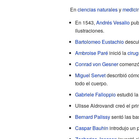
En
ciencias naturales
y
medici
En 1543,
Andrés Vesalio
pub
ilustraciones.
Bartolomeo Eustachio
descub
Ambroise Paré
inició la
cirug
Conrad von Gesner
comenzó
Miguel Servet
describió cómo
todo el cuerpo.
Gabriele Falloppio
estudió la 
Ulisse Aldrovandi creó el pr
Bernard Palissy
sentó las bas
Caspar Bauhin
introdujo un p