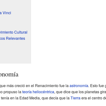
a Vinci
imiento Cultural
icos Relevantes
ronomía
 que más creció en el Renacimiento fue la
astronomía
. Esto fue
aco propuso la
teoría heliocéntrica
, que dice que los planetas gir
e tenía en la Edad Media, que decía que la
Tierra
era el centro d