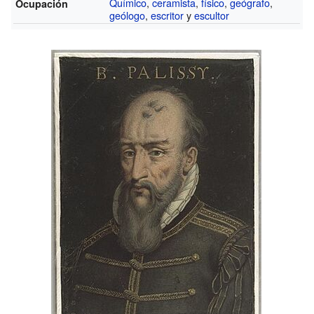
Químico
,
ceramista
,
físico
,
geógrafo
,
Ocupación
geólogo
,
escritor
y
escultor