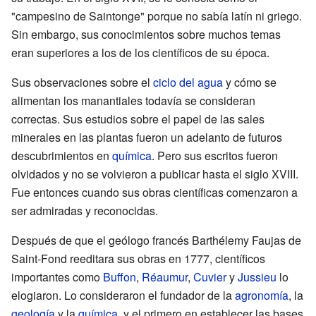
"campesino de Saintonge" porque no sabía latín ni griego.
Sin embargo, sus conocimientos sobre muchos temas
eran superiores a los de los científicos de su época.
Sus observaciones sobre el
ciclo del agua
y cómo se
alimentan los manantiales todavía se consideran
correctas. Sus estudios sobre el papel de las sales
minerales en las plantas fueron un adelanto de futuros
descubrimientos en
química
. Pero sus escritos fueron
olvidados y no se volvieron a publicar hasta el siglo XVIII.
Fue entonces cuando sus obras científicas comenzaron a
ser admiradas y reconocidas.
Después de que el geólogo francés Barthélemy Faujas de
Saint-Fond reeditara sus obras en 1777, científicos
importantes como
Buffon
,
Réaumur
,
Cuvier
y
Jussieu
lo
elogiaron. Lo consideraron el fundador de la
agronomía
, la
geología
y la
química
, y el primero en establecer las bases