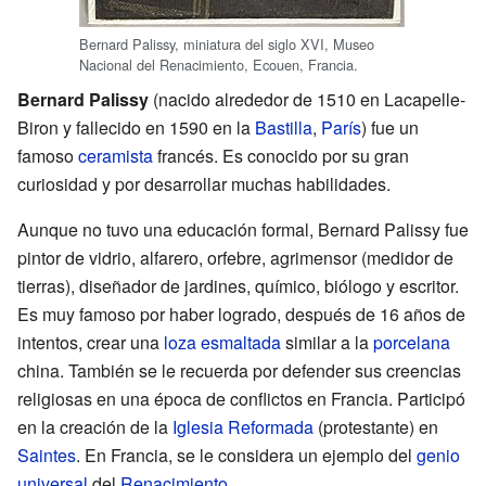
Bernard Palissy, miniatura del siglo XVI, Museo
Nacional del Renacimiento, Ecouen, Francia.
Bernard Palissy
(nacido alrededor de 1510 en Lacapelle-
Biron y fallecido en 1590 en la
Bastilla
,
París
) fue un
famoso
ceramista
francés. Es conocido por su gran
curiosidad y por desarrollar muchas habilidades.
Aunque no tuvo una educación formal, Bernard Palissy fue
pintor de vidrio, alfarero, orfebre, agrimensor (medidor de
tierras), diseñador de jardines, químico, biólogo y escritor.
Es muy famoso por haber logrado, después de 16 años de
intentos, crear una
loza esmaltada
similar a la
porcelana
china. También se le recuerda por defender sus creencias
religiosas en una época de conflictos en Francia. Participó
en la creación de la
Iglesia Reformada
(protestante) en
Saintes
. En Francia, se le considera un ejemplo del
genio
universal
del
Renacimiento
.