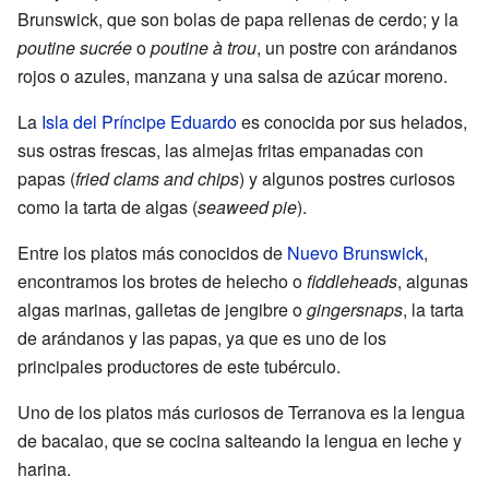
Brunswick, que son bolas de papa rellenas de cerdo; y la
poutine sucrée
o
poutine à trou
, un postre con arándanos
rojos o azules, manzana y una salsa de azúcar moreno.
La
Isla del Príncipe Eduardo
es conocida por sus helados,
sus ostras frescas, las almejas fritas empanadas con
papas (
fried clams and chips
) y algunos postres curiosos
como la tarta de algas (
seaweed pie
).
Entre los platos más conocidos de
Nuevo Brunswick
,
encontramos los brotes de helecho o
fiddleheads
, algunas
algas marinas, galletas de jengibre o
gingersnaps
, la tarta
de arándanos y las papas, ya que es uno de los
principales productores de este tubérculo.
Uno de los platos más curiosos de Terranova es la lengua
de bacalao, que se cocina salteando la lengua en leche y
harina.