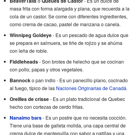
BeaverTails
o
Queues de Castor
- Es un dulce de
masa frita con forma alargada y plana, que recuerda a la
cola de un castor. Se come con diferentes ingredientes,
como crema de cacao, pastel de manzana o canela.
Winnipeg Goldeye
- Es un pescado de agua dulce que
se prepara en salmuera, se tiñe de rojizo y se ahúma
con leña de roble.
Fiddleheads
- Son brotes de helecho que se cocinan
con pollo, papas y otros vegetales.
Bannock
o pan indio - Es un panecillo plano, cocinado
al fuego, típico de las
Naciones Originarias de Canadá
.
Oreilles de crisse
- Es un plato tradicional de Quebec
hecho con cortezas de cerdo fritas.
Nanaimo bars
- Es un postre que no necesita cocción.
Tiene una base de galleta molida, una capa central de
crema dulce de mantequilla con sabor a natillas y una