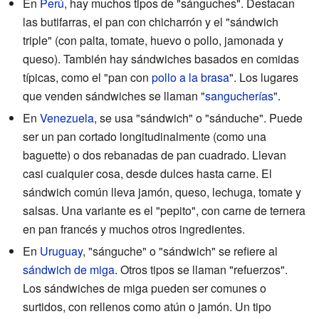
En
Perú
, hay muchos tipos de "sánguches". Destacan
las butifarras, el pan con chicharrón y el "sándwich
triple" (con palta, tomate, huevo o pollo, jamonada y
queso). También hay sándwiches basados en comidas
típicas, como el "pan con
pollo a la brasa
". Los lugares
que venden sándwiches se llaman "
sangucherías
".
En
Venezuela
, se usa "sándwich" o "sánduche". Puede
ser un pan cortado longitudinalmente (como una
baguette) o dos rebanadas de pan cuadrado. Llevan
casi cualquier cosa, desde dulces hasta carne. El
sándwich común lleva jamón, queso, lechuga, tomate y
salsas. Una variante es el "pepito", con carne de ternera
en pan francés y muchos otros ingredientes.
En
Uruguay
, "sánguche" o "sándwich" se refiere al
sándwich de miga
. Otros tipos se llaman "refuerzos".
Los sándwiches de miga pueden ser comunes o
surtidos, con rellenos como atún o jamón. Un tipo