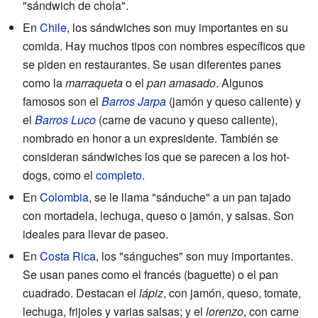
"sándwich de chola".
En
Chile
, los sándwiches son muy importantes en su
comida. Hay muchos tipos con nombres específicos que
se piden en restaurantes. Se usan diferentes panes
como la
marraqueta
o el
pan amasado
. Algunos
famosos son el
Barros Jarpa
(jamón y queso caliente) y
el
Barros Luco
(carne de vacuno y queso caliente),
nombrado en honor a un expresidente. También se
consideran sándwiches los que se parecen a los hot-
dogs, como el
completo
.
En
Colombia
, se le llama "sánduche" a un pan tajado
con mortadela, lechuga, queso o jamón, y salsas. Son
ideales para llevar de paseo.
En
Costa Rica
, los "sánguches" son muy importantes.
Se usan panes como el francés (baguette) o el pan
cuadrado. Destacan el
lápiz
, con jamón, queso, tomate,
lechuga, frijoles y varias salsas; y el
lorenzo
, con carne