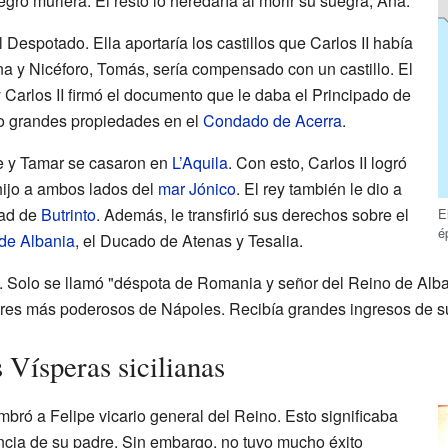
gro muriera. El resto lo heredaría al morir su suegra, Ana.
 Despotado. Ella aportaría los castillos que Carlos II había
na y Nicéforo, Tomás, sería compensado con un castillo. El
 Carlos II firmó el documento que le daba el Principado de
io grandes propiedades en el
Condado de Acerra
.
pe y Tamar se casaron en
L’Aquila
. Con esto, Carlos II logró
hijo a ambos lados del
mar Jónico
. El rey también le dio a
dad de
Butrinto
. Además, le transfirió sus derechos sobre el
E
é
de Albania
, el Ducado de Atenas y Tesalia.
ey. Solo se llamó "déspota de Romania y señor del Reino de Alba
ores más poderosos de Nápoles. Recibía grandes ingresos de su
s Vísperas sicilianas
mbró a Felipe vicario general del Reino. Esto significaba
cia de su padre. Sin embargo, no tuvo mucho éxito