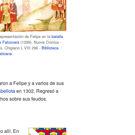
epresentación de Felipe en la
batalla
e Falconara
(1299). Nuova Cronica -
s. Chigiano L VIII 296 -
Biblioteca
aticana
.
ron a Felipe y a varios de sus
bellota
en 1302. Regresó a
echos sobre sus feudos.
 allí. En