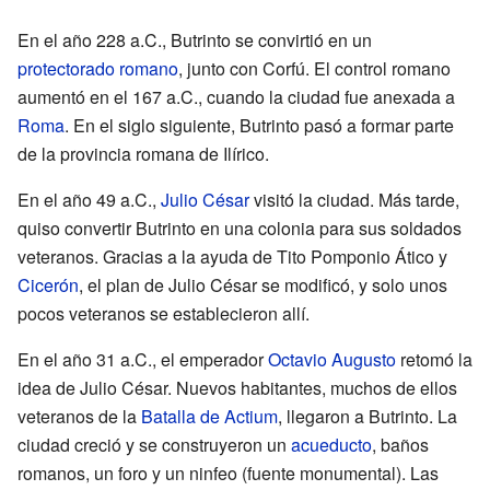
En el año 228 a.C., Butrinto se convirtió en un
protectorado
romano
, junto con Corfú. El control romano
aumentó en el 167 a.C., cuando la ciudad fue anexada a
Roma
. En el siglo siguiente, Butrinto pasó a formar parte
de la provincia romana de Ilírico.
En el año 49 a.C.,
Julio César
visitó la ciudad. Más tarde,
quiso convertir Butrinto en una colonia para sus soldados
veteranos. Gracias a la ayuda de Tito Pomponio Ático y
Cicerón
, el plan de Julio César se modificó, y solo unos
pocos veteranos se establecieron allí.
En el año 31 a.C., el emperador
Octavio Augusto
retomó la
idea de Julio César. Nuevos habitantes, muchos de ellos
veteranos de la
Batalla de Actium
, llegaron a Butrinto. La
ciudad creció y se construyeron un
acueducto
, baños
romanos, un foro y un ninfeo (fuente monumental). Las