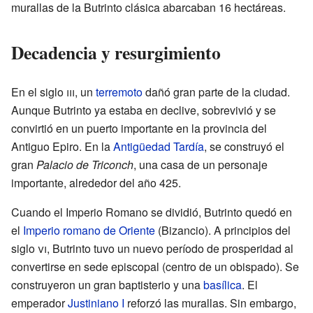
murallas de la Butrinto clásica abarcaban 16 hectáreas.
Decadencia y resurgimiento
En el siglo
iii
, un
terremoto
dañó gran parte de la ciudad.
Aunque Butrinto ya estaba en declive, sobrevivió y se
convirtió en un puerto importante en la provincia del
Antiguo Epiro. En la
Antigüedad Tardía
, se construyó el
gran
Palacio de Triconch
, una casa de un personaje
importante, alrededor del año 425.
Cuando el Imperio Romano se dividió, Butrinto quedó en
el
Imperio romano de Oriente
(Bizancio). A principios del
siglo
vi
, Butrinto tuvo un nuevo período de prosperidad al
convertirse en sede episcopal (centro de un obispado). Se
construyeron un gran baptisterio y una
basílica
. El
emperador
Justiniano I
reforzó las murallas. Sin embargo,