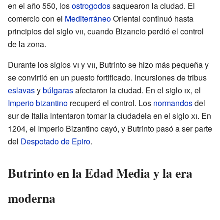
en el año 550, los
ostrogodos
saquearon la ciudad. El
comercio con el
Mediterráneo
Oriental continuó hasta
principios del siglo
vii
, cuando Bizancio perdió el control
de la zona.
Durante los siglos
vi
y
vii
, Butrinto se hizo más pequeña y
se convirtió en un puesto fortificado. Incursiones de tribus
eslavas
y
búlgaras
afectaron la ciudad. En el siglo
ix
, el
Imperio bizantino
recuperó el control. Los
normandos
del
sur de Italia intentaron tomar la ciudadela en el siglo
xi
. En
1204, el Imperio Bizantino cayó, y Butrinto pasó a ser parte
del
Despotado de Epiro
.
Butrinto en la Edad Media y la era
moderna