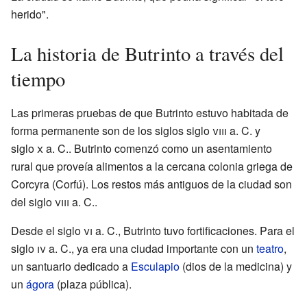
herido".
La historia de Butrinto a través del
tiempo
Las primeras pruebas de que Butrinto estuvo habitada de
forma permanente son de los siglos siglo
viii
a. C. y
siglo
x
a. C.. Butrinto comenzó como un asentamiento
rural que proveía alimentos a la cercana colonia griega de
Corcyra (Corfú). Los restos más antiguos de la ciudad son
del siglo
viii
a. C..
Desde el siglo
vi
a. C., Butrinto tuvo fortificaciones. Para el
siglo
iv
a. C., ya era una ciudad importante con un
teatro
,
un santuario dedicado a
Esculapio
(dios de la medicina) y
un
ágora
(plaza pública).