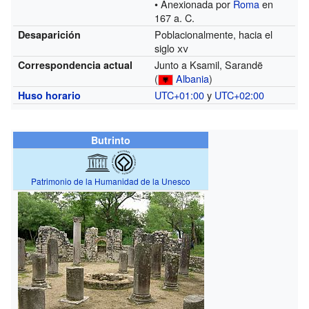
• Anexionada por
Roma
en
167 a. C.
Poblacionalmente, hacia el
Desaparición
siglo
xv
Junto a Ksamil, Sarandë
Correspondencia actual
(
Albania
)
UTC+01:00
y
UTC+02:00
Huso horario
Butrinto
Patrimonio de la Humanidad de la Unesco