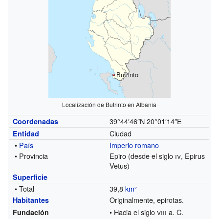
Butrinto
Localización de Butrinto en Albania
39°44′46″N
20°01′14″E
Coordenadas
Ciudad
Entidad
•
País
Imperio romano
• Provincia
Epiro (desde el siglo
iv
, Epirus
Vetus)
Superficie
• Total
39,8
km²
Originalmente, epirotas.
Habitantes
• Hacia el siglo
viii
a. C.
Fundación