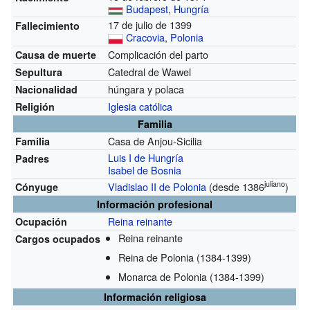
Budapest
,
Hungría
17 de julio de 1399
Fallecimiento
Cracovia
,
Polonia
Complicación del parto
Causa de muerte
Catedral de Wawel
Sepultura
húngara y polaca
Nacionalidad
Iglesia católica
Religión
Familia
Casa de Anjou-Sicilia
Familia
Luis I de Hungría
Padres
Isabel de Bosnia
juliano
Vladislao II de Polonia
(desde 1386
)
Cónyuge
Información profesional
Reina reinante
Ocupación
Reina reinante
Cargos ocupados
Reina de Polonia
(1384-1399)
Monarca de Polonia
(1384-1399)
Información religiosa