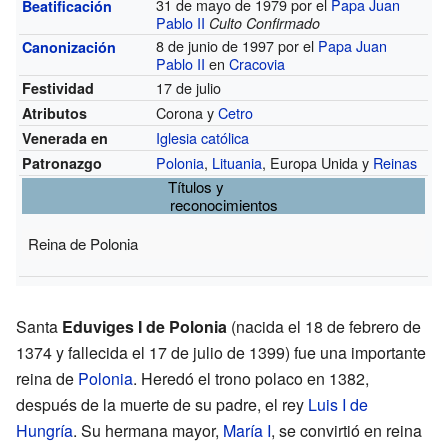
31 de mayo de 1979 por el
Papa
Juan
Beatificación
Pablo II
Culto Confirmado
8 de junio de 1997 por el
Papa
Juan
Canonización
Pablo II
en
Cracovia
17 de julio
Festividad
Corona y
Cetro
Atributos
Iglesia católica
Venerada en
Polonia
,
Lituania
, Europa Unida y
Reinas
Patronazgo
Títulos y
reconocimientos
Reina de Polonia
Santa
Eduviges I de Polonia
(nacida el 18 de febrero de
1374 y fallecida el 17 de julio de 1399) fue una importante
reina de
Polonia
. Heredó el trono polaco en 1382,
después de la muerte de su padre, el rey
Luis I de
Hungría
. Su hermana mayor,
María I
, se convirtió en reina