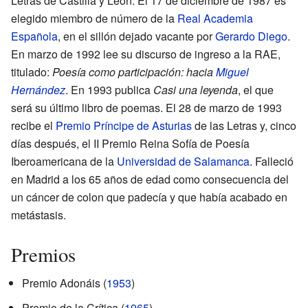
Letras de Castilla y León. El 17 de diciembre de 1987 es
elegido miembro de número de la
Real Academia
Española
, en el sillón dejado vacante por
Gerardo Diego
.
En marzo de 1992 lee su discurso de ingreso a la RAE,
titulado:
Poesía como participación: hacia
Miguel
Hernández
. En 1993 publica
Casi una leyenda
, el que
será su último libro de poemas. El 28 de marzo de 1993
recibe el
Premio Príncipe de Asturias
de las Letras y, cinco
días después, el II Premio Reina Sofía de Poesía
Iberoamericana de la
Universidad de Salamanca
. Falleció
en Madrid a los 65 años de edad como consecuencia del
un cáncer de colon que padecía y que había acabado en
metástasis.
Premios
Premio Adonáis (
1953
)
Premio de la Crítica (
1965
)