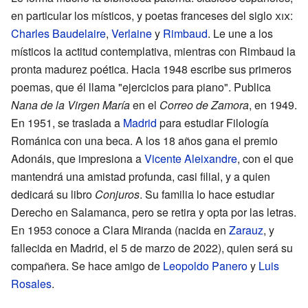
en particular los místicos, y poetas franceses del siglo
xix
:
Charles Baudelaire
,
Verlaine
y
Rimbaud
. Le une a los
místicos la actitud contemplativa, mientras con Rimbaud la
pronta madurez poética. Hacia 1948 escribe sus primeros
poemas, que él llama "ejercicios para piano". Publica
Nana de la Virgen María
en el
Correo de Zamora
, en 1949.
En 1951, se traslada a
Madrid
para estudiar Filología
Románica con una beca. A los 18 años gana el premio
Adonáis, que impresiona a
Vicente Aleixandre
, con el que
mantendrá una amistad profunda, casi filial, y a quien
dedicará su libro
Conjuros
. Su familia lo hace estudiar
Derecho en Salamanca, pero se retira y opta por las letras.
En 1953 conoce a Clara Miranda (nacida en
Zarauz
, y
fallecida en Madrid, el 5 de marzo de 2022), quien será su
compañera. Se hace amigo de
Leopoldo Panero
y
Luis
Rosales
.