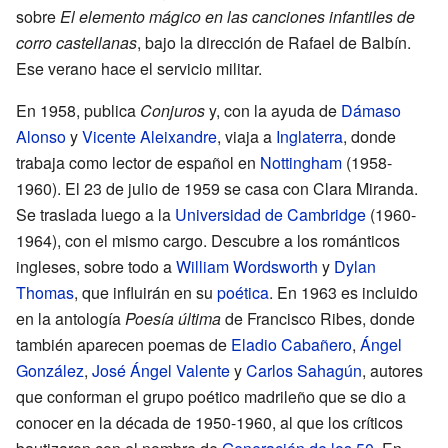
sobre
El elemento mágico en las canciones infantiles de
corro castellanas
, bajo la dirección de Rafael de Balbín.
Ese verano hace el servicio militar.
En 1958, publica
Conjuros
y, con la ayuda de
Dámaso
Alonso
y
Vicente Aleixandre
, viaja a
Inglaterra
, donde
trabaja como lector de español en
Nottingham
(1958-
1960). El 23 de julio de 1959 se casa con Clara Miranda.
Se traslada luego a la
Universidad de Cambridge
(1960-
1964), con el mismo cargo. Descubre a los románticos
ingleses, sobre todo a
William Wordsworth
y
Dylan
Thomas
, que influirán en su
poética
. En 1963 es incluido
en la antología
Poesía última
de Francisco Ribes, donde
también aparecen poemas de
Eladio Cabañero
,
Ángel
González
,
José Ángel Valente
y
Carlos Sahagún
, autores
que conforman el grupo poético madrileño que se dio a
conocer en la década de 1950-1960, al que los críticos