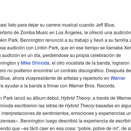
asi listo para dejar su carrera musical cuando Jeff Blue,
pertorio de Zomba Music en Los Ángeles, le ofreció una audició
kin Park. Bennington renunció a su trabajo y llevó a su familia 
tosa audición con Linkin Park, que en ese tiempo se llamaba Xer
u audición en un día, perdiéndose su propia celebración de
nnington y
Mike Shinoda
, el otro vocalista de la banda, lograron
pero no pudieron encontrar un contrato discográfico. Después de
lue, ahora vicepresidente de artistas y repertorio en
Warner
ra ayudar a la banda a firmar con Warner Bros. Records.
in Park lanzó su álbum debut,
Hybrid Theory
, a través de Warne
inoda escribieron las letras de
Hybrid Theory
basadas en algun
 interpretaciones de sentimientos, emociones y experiencias 
piensas». Bennington luego describió la experiencia de escribir
iendo que «es fácil caer en esa cosa: “pobre, pobre de mí”, de