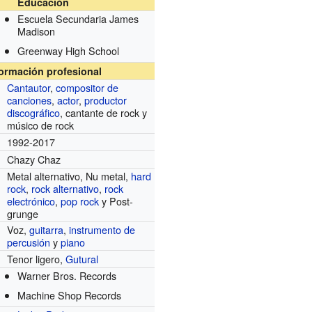
Educación
Escuela Secundaria James
Madison
Greenway High School
formación profesional
Cantautor
,
compositor de
canciones
,
actor
,
productor
discográfico
, cantante de rock y
músico de rock
1992-2017
Chazy Chaz
Metal alternativo, Nu metal,
hard
rock
,
rock alternativo
,
rock
electrónico
,
pop rock
y Post-
grunge
Voz,
guitarra
,
instrumento de
percusión
y
piano
Tenor ligero,
Gutural
Warner Bros. Records
s
Machine Shop Records