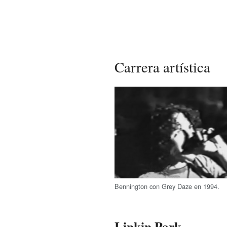
Carrera artística
Bennington con Grey Daze en 1994.
Linkin Park