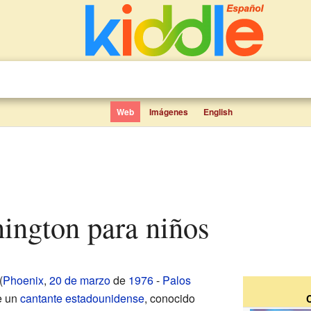
Web
Imágenes
English
nington para niños
(
Phoenix
,
20 de marzo
de
1976
-
Palos
ue un
cantante
estadounidense
, conocido