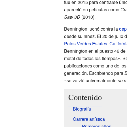
fue en 2015 para centrarse ún
apareció en películas como
Cr
Saw 3D
(2010).
Bennington luchó contra la
dep
desde su niñez. El 20 de julio
Palos Verdes Estates
,
Californi
Bennington en el puesto 46 de s
metal de todos los tiempos». B
publicaciones como uno de los
generación. Escribiendo para
B
«se volvió universalmente
nu m
Contenido
Biografía
Carrera artística
Primeros años