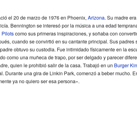
ció el 20 de marzo de 1976 en Phoenix,
Arizona
. Su madre era
licía. Bennington se interesó por la música a una edad tempran
Pilots
como sus primeras inspiraciones, y soñaba con convert
pués, cuando se convirtió en su cantante principal. Sus padres 
 padre obtuvo su custodia. Fue intimidado físicamente en la es
eado como una muñeca de trapo, por ser delgado y parecer difere
e, quien le prohibió salir de la casa. Trabajó en un
Burger Ki
l. Durante una gira de Linkin Park, comenzó a beber mucho. En
mente ya no quiero ser esa persona».