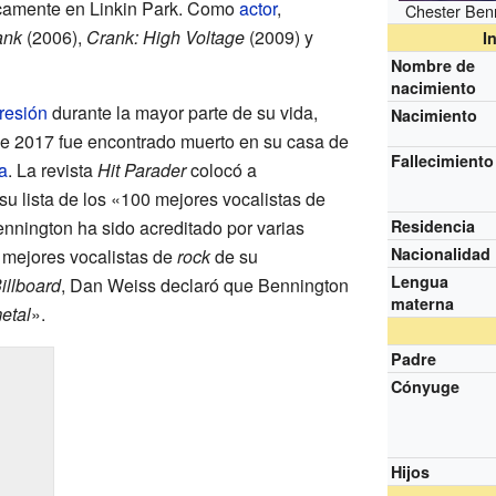
icamente en Linkin Park. Como
actor
,
Chester Ben
ank
(2006),
Crank: High Voltage
(2009) y
I
Nombre de
nacimiento
resión
durante la mayor parte de su vida,
Nacimiento
 de 2017 fue encontrado muerto en su casa de
Fallecimiento
a
. La revista
Hit Parader
colocó a
u lista de los «100 mejores vocalistas de
ennington ha sido acreditado por varias
Residencia
Nacionalidad
 mejores vocalistas de
rock
de su
Lengua
illboard
, Dan Weiss declaró que Bennington
materna
etal
».
Padre
Cónyuge
Hijos