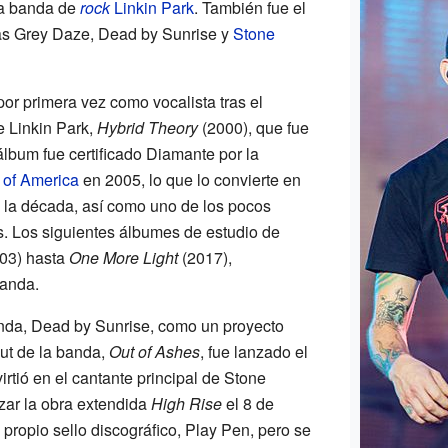
 la banda de
rock
Linkin Park
. También fue el
das Grey Daze, Dead by Sunrise y
Stone
r primera vez como vocalista tras el
e Linkin Park,
Hybrid Theory
(2000), que fue
álbum fue certificado Diamante por la
 of America
en 2005, lo que lo convierte en
 la década, así como uno de los pocos
s. Los siguientes álbumes de estudio de
03) hasta
One More Light
(2017),
banda.
nda, Dead by Sunrise, como un proyecto
ut de la banda,
Out of Ashes
, fue lanzado el
rtió en el cantante principal de Stone
zar la obra extendida
High Rise
el 8 de
 propio sello discográfico, Play Pen, pero se