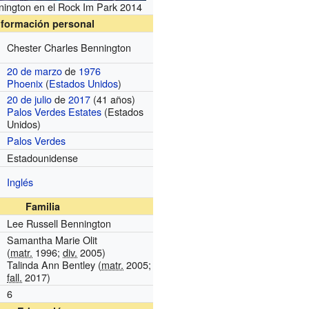
nington en el Rock Im Park 2014
nformación personal
Chester Charles Bennington
20 de marzo
de
1976
Phoenix
(
Estados Unidos
)
20 de julio
de
2017
(41 años)
Palos Verdes Estates
(Estados
Unidos)
Palos Verdes
Estadounidense
Inglés
Familia
Lee Russell Bennington
Samantha Marie Olit
(
matr.
1996;
div.
2005)
Talinda Ann Bentley (
matr.
2005;
fall.
2017)
6