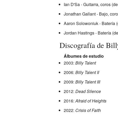
Ian D'Sa - Guitarra, coros (d
Jonathan Gallant - Bajo, cor
Aaron Solowoniuk - Batería 
Jordan Hastings - Batería (d
Discografía de Bill
Álbumes de estudio
2003:
Billy Talent
2006:
Billy Talent II
2009:
Billy Talent III
2012:
Dead Silence
2016:
Afraid of Heights
2022:
Crisis of Faith