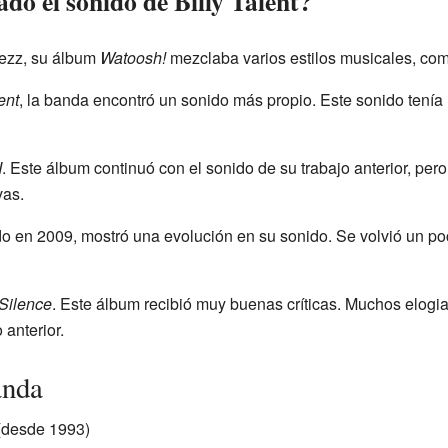
do el sonido de Billy Talent?
ezz, su álbum
Watoosh!
mezclaba varios estilos musicales, co
ent
, la banda encontró un sonido más propio. Este sonido tenía 
I
. Este álbum continuó con el sonido de su trabajo anterior, pe
vas.
do en 2009, mostró una evolución en su sonido. Se volvió un poc
Silence
. Este álbum recibió muy buenas críticas. Muchos elogia
anterior.
anda
(desde 1993)