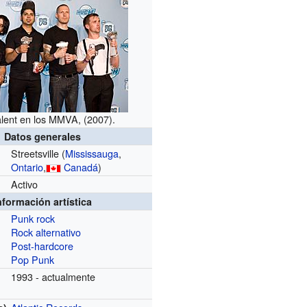
Talent en los MMVA, (2007).
Datos generales
Streetsville (
Mississauga
,
Ontario
,
Canadá
)
Activo
nformación artística
Punk rock
Rock alternativo
Post-hardcore
Pop Punk
1993 - actualmente