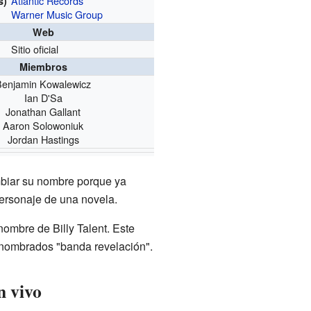
Atlantic Records
s)
Warner Music Group
Web
Sitio oficial
Miembros
Benjamin Kowalewicz
Ian D'Sa
Jonathan Gallant
Aaron Solowoniuk
Jordan Hastings
mbiar su nombre porque ya
personaje de una novela.
ombre de Billy Talent. Este
 nombrados "banda revelación".
n vivo