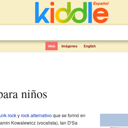
Web
Imágenes
English
 para niños
unk rock
y
rock alternativo
que se formó en
amin Kowalewicz (vocalista), Ian D'Sa