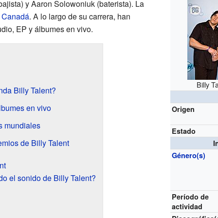
(bajista) y Aaron Solowoniuk (baterista). La
,
Canadá
. A lo largo de su carrera, han
dio, EP y álbumes en vivo.
Billy 
da Billy Talent?
álbumes en vivo
Origen
s mundiales
Estado
mios de Billy Talent
I
Género(s)
nt
 el sonido de Billy Talent?
Período de
actividad