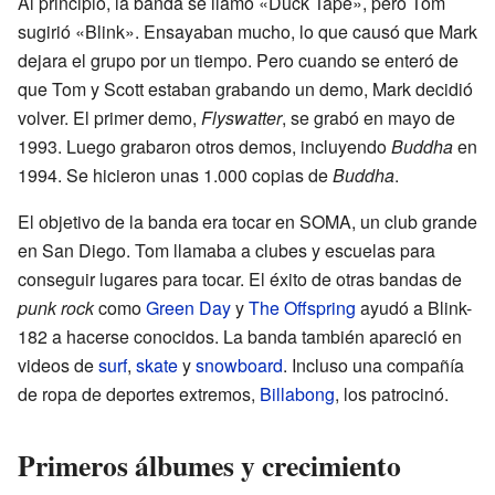
Al principio, la banda se llamó «Duck Tape», pero Tom
sugirió «Blink». Ensayaban mucho, lo que causó que Mark
dejara el grupo por un tiempo. Pero cuando se enteró de
que Tom y Scott estaban grabando un demo, Mark decidió
volver. El primer demo,
Flyswatter
, se grabó en mayo de
1993. Luego grabaron otros demos, incluyendo
Buddha
en
1994. Se hicieron unas 1.000 copias de
Buddha
.
El objetivo de la banda era tocar en SOMA, un club grande
en San Diego. Tom llamaba a clubes y escuelas para
conseguir lugares para tocar. El éxito de otras bandas de
punk rock
como
Green Day
y
The Offspring
ayudó a Blink-
182 a hacerse conocidos. La banda también apareció en
videos de
surf
,
skate
y
snowboard
. Incluso una compañía
de ropa de deportes extremos,
Billabong
, los patrocinó.
Primeros álbumes y crecimiento