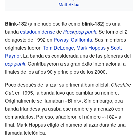
Matt Skiba
Blink-182
(a menudo escrito como
blink-182
) es una
banda
estadounidense
de
Rock
/
pop punk
. Se formó el 2
de agosto de 1992 en
Poway
,
California
. Sus miembros
originales fueron
Tom DeLonge
,
Mark Hoppus
y
Scott
Raynor
. La banda es considerada una de las pioneras del
pop punk
. Contribuyeron a su gran éxito internacional a
finales de los años 90 y principios de los 2000.
Poco después de lanzar su primer álbum oficial,
Cheshire
Cat
, en 1995, la banda tuvo que cambiar su nombre.
Originalmente se llamaban «Blink». Sin embargo, otra
banda irlandesa ya usaba ese nombre y amenazó con
demandarlos. Por eso, añadieron el número «-182» al
final. Mark Hoppus eligió el número al azar durante una
llamada telefónica.