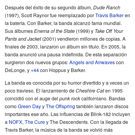
Después del éxito de su segundo álbum,
Dude Ranch
(1997), Scott Raynor fue reemplazado por
Travis Barker
en
la batería. Con Barker, la banda alcanzó fama mundial.
Sus álbumes
Enema of the State
(1999) y
Take Off Your
Pants and Jacket
(2001) vendieron millones de copias. A
finales de 2003, lanzaron un álbum sin título. En 2005, la
banda anunció una pausa indefinida. De esta separación
surgieron dos nuevos grupos:
Angels and Airwaves
con
DeLonge, y
+44
con Hoppus y Barker.
La banda es conocida por su humor divertido y a veces un
poco travieso. El lanzamiento de
Cheshire Cat
en 1995
coincidió con el auge del
punk rock
californiano. Bandas
como
Green Day
y
The Offspring
también lanzaron discos
importantes ese año. Las influencias de Blink-182 incluyen
a
NOFX
,
The Cure
y The Descendents. Con la llegada de
Travis Barker, la música de la banda se volvió más