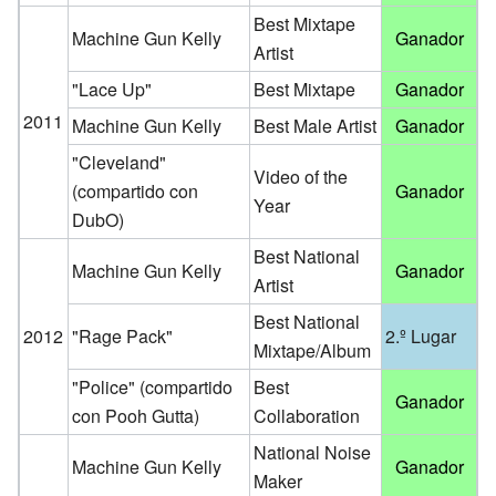
Best Mixtape
Machine Gun Kelly
Ganador
Artist
"Lace Up"
Best Mixtape
Ganador
2011
Machine Gun Kelly
Best Male Artist
Ganador
"Cleveland"
Video of the
(compartido con
Ganador
Year
DubO)
Best National
Machine Gun Kelly
Ganador
Artist
Best National
2012
"Rage Pack"
2.º Lugar
Mixtape/Album
"Police" (compartido
Best
Ganador
con Pooh Gutta)
Collaboration
National Noise
Machine Gun Kelly
Ganador
Maker