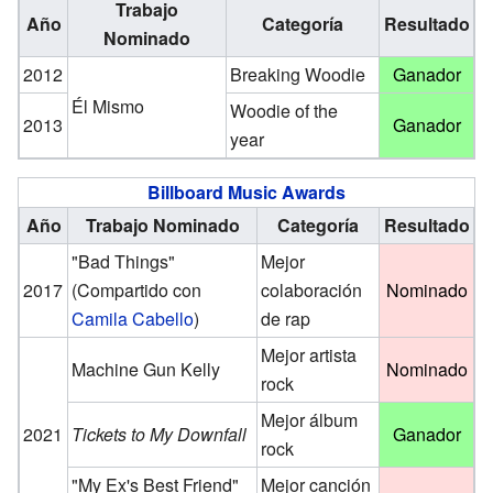
Trabajo
Año
Categoría
Resultado
Nominado
2012
Breaking Woodie
Ganador
Él Mismo
Woodie of the
2013
Ganador
year
Billboard Music Awards
Año
Trabajo Nominado
Categoría
Resultado
"Bad Things"
Mejor
2017
(Compartido con
colaboración
Nominado
Camila Cabello
)
de rap
Mejor artista
Machine Gun Kelly
Nominado
rock
Mejor álbum
2021
Tickets to My Downfall
Ganador
rock
"My Ex's Best Friend"
Mejor canción