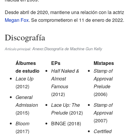
Desde abril de 2020, mantiene una relación con la actriz
Megan Fox
. Se comprometieron el 11 de enero de 2022.
Discografía
Anexo:Discografía de Machine Gun Kelly
Artículo principal:
Álbumes
EPs
Mixtapes
de estudio
Half Naked &
Stamp of
Lace Up
Almost
Approval
(2012)
Famous
Prelude
(2012)
(2006)
General
Admission
Lace Up: The
Stamp of
(2015)
Prelude
(2012)
Approval
(2007)
Bloom
BINGE (2018)
(2017)
Certified