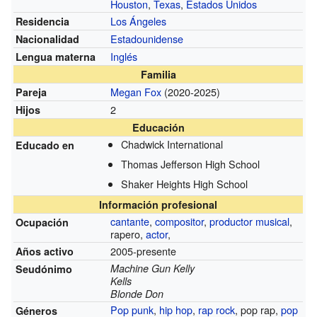
Houston
,
Texas
,
Estados Unidos
Los Ángeles
Residencia
Estadounidense
Nacionalidad
Inglés
Lengua materna
Familia
Megan Fox
(2020-2025)
Pareja
2
Hijos
Educación
Chadwick International
Educado en
Thomas Jefferson High School
Shaker Heights High School
Información profesional
cantante
,
compositor
,
productor musical
,
Ocupación
rapero,
actor
,
2005-presente
Años activo
Machine Gun Kelly
Seudónimo
Kells
Blonde Don
Pop punk
,
hip hop
,
rap rock
, pop rap,
pop
Géneros