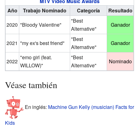
MTV Video Music Awards
Año
Trabajo Nominado
Categoría
Resultado
"Best
2020
"Bloody Valentine"
Ganador
Alternative"
"Best
2021
"my ex's best friend"
Ganador
Alternative"
"emo girl (feat.
"Best
2022
Nominado
WILLOW)"
Alternative"
Véase también
En inglés:
Machine Gun Kelly (musician) Facts for
Kids