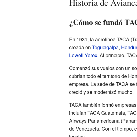
Historia de Avianc
¿Cómo se fundó TACA
En 1931, la aerolínea TACA (T
creada en
Tegucigalpa
,
Hondu
Lowell Yerex
. Al principio, TA
Comenzó sus vuelos con un sol
cubrían todo el territorio de H
empresa. La sede de TACA se 
creció y se modernizó mucho.
TACA también formó empresas e
incluían TACA Guatemala, TA
Airways Panamericana (Panam
de Venezuela. Con el tiempo, es
locales.