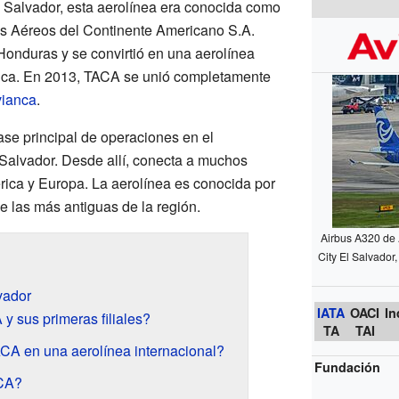
l Salvador, esta aerolínea era conocida como
tes Aéreos del Continente Americano S.A.
onduras y se convirtió en una aerolínea
ica. En 2013, TACA se unió completamente
ianca
.
ase principal de operaciones en el
 Salvador. Desde allí, conecta a muchos
ica y Europa. La aerolínea es conocida por
de las más antiguas de la región.
Airbus A320 de
City El Salvador
vador
IATA
OACI
In
 sus primeras filiales?
TA
TAI
CA en una aerolínea internacional?
Fundación
ACA?