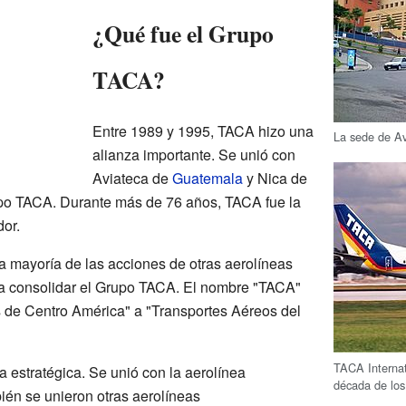
¿Qué fue el Grupo
TACA?
Entre 1989 y 1995, TACA hizo una
La sede de Av
alianza importante. Se unió con
Aviateca de
Guatemala
y Nica de
upo TACA. Durante más de 76 años, TACA fue la
dor.
 mayoría de las acciones de otras aerolíneas
a consolidar el Grupo TACA. El nombre "TACA"
 de Centro América" a "Transportes Aéreos del
TACA Internat
 estratégica. Se unió con la aerolínea
década de los
ién se unieron otras aerolíneas