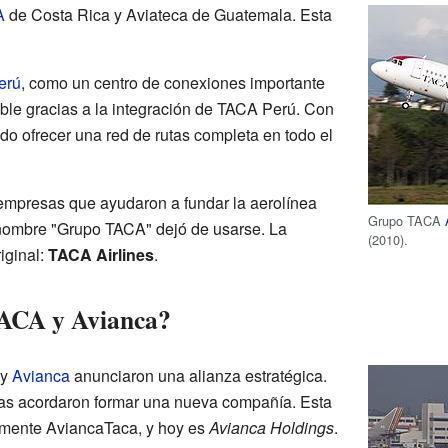
A
de Costa Rica y Aviateca de Guatemala. Esta
erú
, como un centro de conexiones importante
ble gracias a la integración de TACA Perú. Con
do ofrecer una red de rutas completa en todo el
empresas que ayudaron a fundar la aerolínea
Grupo TACA
 nombre "Grupo TACA" dejó de usarse. La
(2010).
iginal:
TACA Airlines
.
ACA y Avianca?
 y
Avianca
anunciaron una alianza estratégica.
as acordaron formar una nueva compañía. Esta
lmente AviancaTaca, y hoy es
Avianca Holdings
.