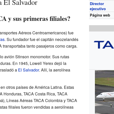
a El Salvador
Director
ejecutivo
Página web
 y sus primeras filiales?
ransportes Aéreos Centroamericanos) fue
ras
. Su fundador fue el capitán neozelandés
CA transportaba tanto pasajeros como carga.
o avión Stinson monomotor. Sus rutas
onduras. En 1945, Lowell Yerex dejó la
trasladó a
El Salvador
. Allí, la aerolínea
n otros países de América Latina. Estas
CA Honduras, TACA Costa Rica, TACA
á), Líneas Aéreas TACA Colombia y TACA
tas filiales fueron vendidas a aerolíneas