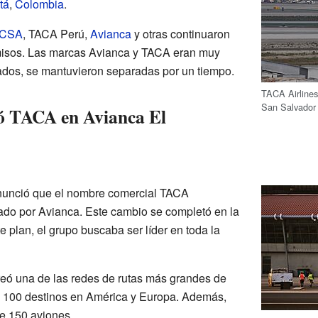
tá
,
Colombia
.
CSA
, TACA Perú,
Avianca
y otras continuaron
misos. Las marcas Avianca y TACA eran muy
ados, se mantuvieron separadas por un tiempo.
TACA Airline
San Salvador
ó TACA en Avianca El
anunció que el nombre comercial TACA
ado por Avianca. Este cambio se completó en la
 plan, el grupo buscaba ser líder en toda la
reó una de las redes de rutas más grandes de
e 100 destinos en América y Europa. Además,
e 150 aviones.