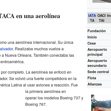
TACA en una aerolínea
IATA
OACI
In
TA
TAI
Fundación
Inicio
mo una aerolínea internacional. Su única
Cese
alvador
. Realizaba muchos vuelos a
Aeropuerto
principal
e a Nueva Orleans. También conectaba las
Aeropuerto
entroamérica.
secundario
Sede central
A por completo. La aerolínea se enfocó en
Flota
dor. Se volvió una fuerte competidora en la
Alianzas
érica Latina al usar aviones a reacción. Fue
la primera aerolínea en
operar los modelos Boeing 737 y
Boeing 767.