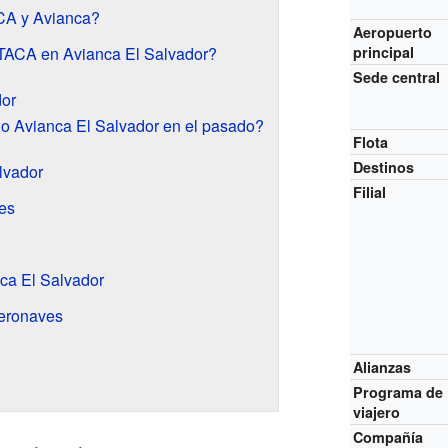
CA y Avianca?
Aeropuerto
 TACA en Avianca El Salvador?
principal
Sede central
dor
o Avianca El Salvador en el pasado?
Flota
Destinos
lvador
Filial
es
ca El Salvador
aeronaves
Alianzas
Programa de
viajero
Compañía