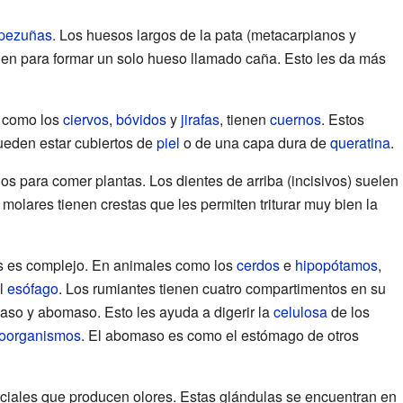
pezuñas
. Los huesos largos de la pata (metacarpianos y
en para formar un solo hueso llamado caña. Esto les da más
, como los
ciervos
,
bóvidos
y
jirafas
, tienen
cuernos
. Estos
pueden estar cubiertos de
piel
o de una capa dura de
queratina
.
 para comer plantas. Los dientes de arriba (incisivos) suelen
molares tienen crestas que les permiten triturar muy bien la
os es complejo. En animales como los
cerdos
e
hipopótamos
,
el
esófago
. Los rumiantes tienen cuatro compartimentos en su
aso y abomaso. Esto les ayuda a digerir la
celulosa
de los
roorganismos
. El abomaso es como el estómago de otros
iales que producen olores. Estas glándulas se encuentran en