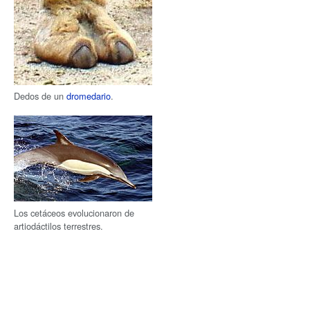
Dedos de un
dromedario
.
Los cetáceos evolucionaron de
artiodáctilos terrestres.