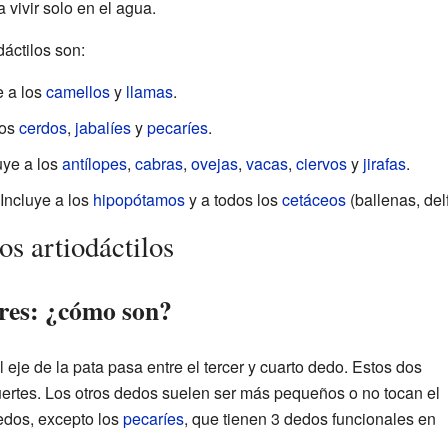
vivir solo en el agua.
dáctilos son:
e a los
camellos
y
llamas
.
los
cerdos
,
jabalíes
y
pecaríes
.
luye a los
antílopes
,
cabras
,
ovejas
,
vacas
,
ciervos
y
jirafas
.
 Incluye a los
hipopótamos
y a todos los
cetáceos
(ballenas, delf
os artiodáctilos
tres: ¿cómo son?
el eje de la pata pasa entre el tercer y cuarto dedo. Estos dos
ertes. Los otros dedos suelen ser más pequeños o no tocan el
dedos, excepto los
pecaríes
, que tienen 3 dedos funcionales en