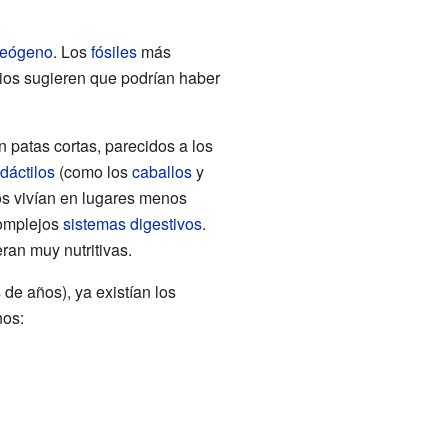
leógeno
. Los
fósiles
más
ios sugieren que podrían haber
n patas cortas, parecidos a los
dáctilos
(como los
caballos
y
os vivían en lugares menos
complejos
sistemas digestivos
.
ran muy nutritivas.
de años), ya existían los
nos: