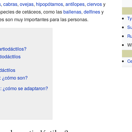
s
,
cabras
,
ovejas
,
hipopótamos
,
antílopes
,
ciervos
y
species de cetáceos, como las
ballenas
,
delfines
y
Ty
es son muy importantes para las personas.
Su
Ru
Wh
rtiodáctilos?
tiodáctilos
Ce
dáctilos
es: ¿cómo son?
os: ¿cómo se adaptaron?