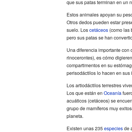
que sus patas terminan en un 
Estos animales apoyan su peso e
Otros dedos pueden estar pres
suelo. Los
cetáceos
(como las b
pero sus patas se han convertid
Una diferencia importante con 
rinocerontes), es cómo digieren
compartimentos en su estómag
perisodáctilos lo hacen en sus i
Los artiodáctilos terrestres viv
Los que están en
Oceanía
fuero
acuáticos (cetáceos) se encuen
grupo de mamíferos muy exitoso,
planeta.
Existen unas 235
especies
de a