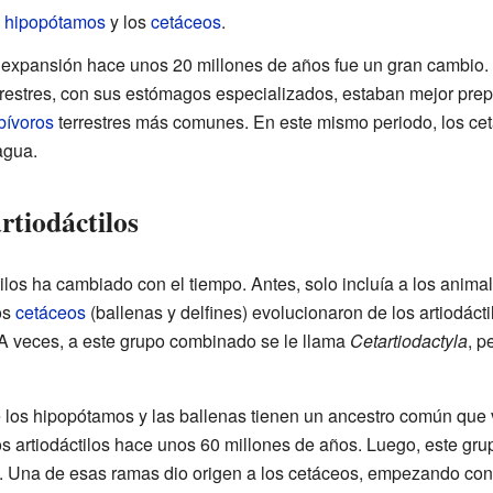
s
hipopótamos
y los
cetáceos
.
 expansión hace unos 20 millones de años fue un gran cambio. L
 terrestres, con sus estómagos especializados, estaban mejor pr
bívoros
terrestres más comunes. En este mismo periodo, los ce
agua.
artiodáctilos
tilos ha cambiado con el tiempo. Antes, solo incluía a los animal
os
cetáceos
(ballenas y delfines) evolucionaron de los artiodácti
 A veces, a este grupo combinado se le llama
Cetartiodactyla
, p
 los hipopótamos y las ballenas tienen un ancestro común que viv
os artiodáctilos hace unos 60 millones de años. Luego, este gru
. Una de esas ramas dio origen a los cetáceos, empezando co