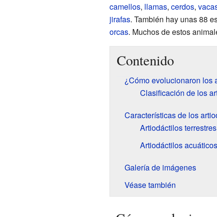
camellos
,
llamas
,
cerdos
,
vaca
jirafas
. También hay unas 88 e
orcas
. Muchos de estos animal
Contenido
¿Cómo evolucionaron los a
Clasificación de los ar
Características de los artio
Artiodáctilos terrestr
Artiodáctilos acuátic
Galería de imágenes
Véase también