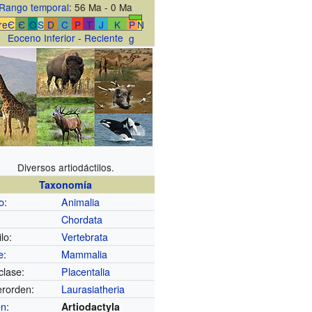
Rango temporal
: 56 Ma - 0 Ma
reЄ
Є
O
S
D
C
P
T
J
K
P
N
Eoceno Inferior
-
Reciente
g
Diversos artiodáctilos.
Taxonomía
o
:
Animalia
Chordata
lo:
Vertebrata
e
:
Mammalia
clase:
Placentalia
rorden:
Laurasiatheria
en
:
Artiodactyla