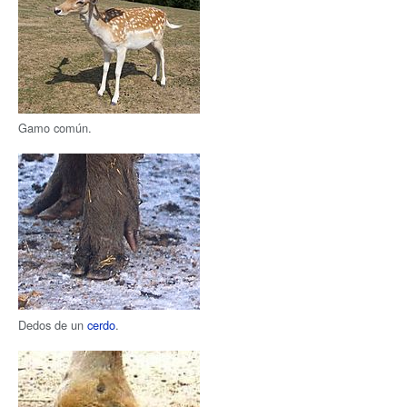
Gamo común.
Dedos de un
cerdo
.