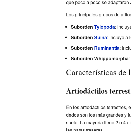
que poco a poco se adaptaron a 
Los principales grupos de artio
Suborden
Tylopoda
: Incluy
Suborden
Suina
: Incluye a 
Suborden
Ruminantia
: Inc
Suborden Whippomorpha
:
Características de l
Artiodáctilos terres
En los artiodáctilos terrestres, 
dedos son los más grandes y fu
suelo. La mayoría tiene 2 o 4 
las patas traseras.