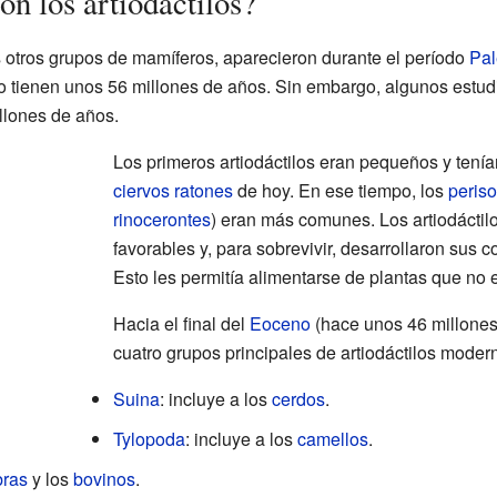
n los artiodáctilos?
 otros grupos de mamíferos, aparecieron durante el período
Pa
o tienen unos 56 millones de años. Sin embargo, algunos estud
llones de años.
Los primeros artiodáctilos eran pequeños y tenía
ciervos ratones
de hoy. En ese tiempo, los
periso
rinocerontes
) eran más comunes. Los artiodáctil
favorables y, para sobrevivir, desarrollaron sus 
Esto les permitía alimentarse de plantas que no e
Hacia el final del
Eoceno
(hace unos 46 millones 
cuatro grupos principales de artiodáctilos moder
Suina
: incluye a los
cerdos
.
Tylopoda
: incluye a los
camellos
.
bras
y los
bovinos
.