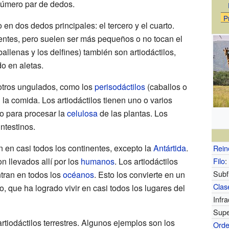
número par de dedos.
P
n dos dedos principales: el tercero y el cuarto.
entes, pero suelen ser más pequeños o no tocan el
allenas y los delfines) también son artiodáctilos,
o en aletas.
otros ungulados, como los
perisodáctilos
(caballos o
 la comida. Los artiodáctilos tienen uno o varios
o para procesar la
celulosa
de las plantas. Los
ntestinos.
en en casi todos los continentes, excepto la
Antártida
.
Rein
n llevados allí por los
humanos
. Los artiodáctilos
Filo
:
Subfi
tran en todos los
océanos
. Esto los convierte en un
Clas
 que ha logrado vivir en casi todos los lugares del
Infra
Supe
rtiodáctilos terrestres. Algunos ejemplos son los
Ord