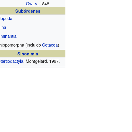
Owen
, 1848
Subórdenes
lopoda
ina
minantia
ippomorpha (incluido
Cetacea
)
Sinonimia
tartiodactyla
, Montgelard, 1997.