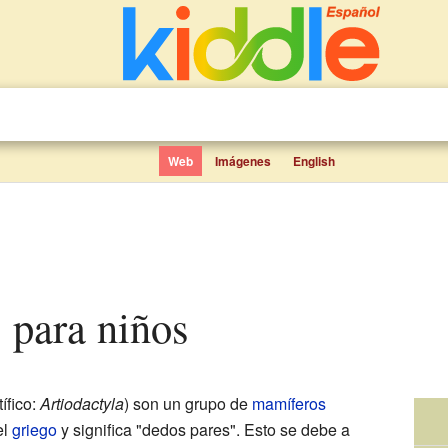
Web
Imágenes
English
s para niños
ífico:
Artiodactyla
) son un grupo de
mamíferos
el
griego
y significa "dedos pares". Esto se debe a