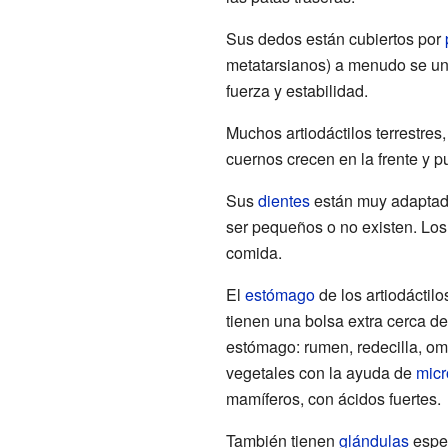
Sus dedos están cubiertos por
metatarsianos) a menudo se un
fuerza y estabilidad.
Muchos artiodáctilos terrestres
cuernos crecen en la frente y 
Sus
dientes
están muy adaptados
ser pequeños o no existen. Los 
comida.
El
estómago
de los artiodáctil
tienen una bolsa extra cerca d
estómago: rumen, redecilla, om
vegetales con la ayuda de
mic
mamíferos, con ácidos fuertes.
También tienen
glándulas
espec