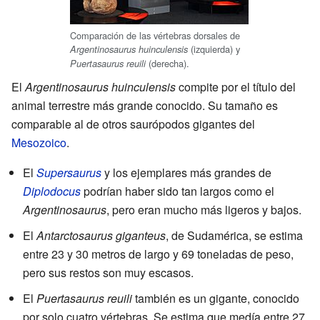
Comparación de las vértebras dorsales de
(izquierda) y
Argentinosaurus huinculensis
(derecha).
Puertasaurus reuili
El
Argentinosaurus huinculensis
compite por el título del
animal terrestre más grande conocido. Su tamaño es
comparable al de otros saurópodos gigantes del
Mesozoico
.
El
Supersaurus
y los ejemplares más grandes de
Diplodocus
podrían haber sido tan largos como el
Argentinosaurus
, pero eran mucho más ligeros y bajos.
El
Antarctosaurus giganteus
, de Sudamérica, se estima
entre 23 y 30 metros de largo y 69 toneladas de peso,
pero sus restos son muy escasos.
El
Puertasaurus reuili
también es un gigante, conocido
por solo cuatro vértebras. Se estima que medía entre 27