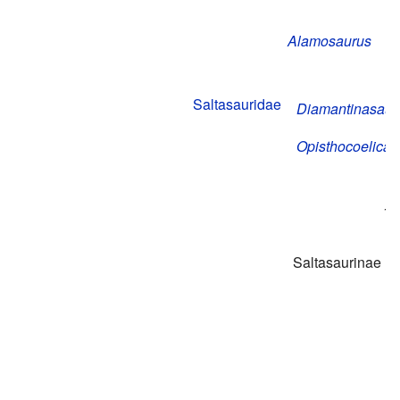
Alamosaurus
Saltasauridae
Diamantinasaur
Opisthocoelicau
Tr
Saltasaurinae
S
N