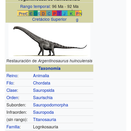
Rango temporal
: 96 Ma - 92 Ma
↓
PreЄ
Є
O
S
D
C
P
T
J
K
P
N
Cretácico Superior
g
Restauración de
Argentinosaurus huinculensis
Taxonomía
Reino
:
Animalia
Filo
:
Chordata
Clase
:
Sauropsida
Orden
:
Saurischia
Suborden:
Sauropodomorpha
Infraorden:
Sauropoda
(sin rango):
Titanosauria
Familia
:
Lognkosauria