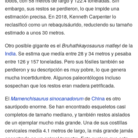
todos, con 58 metros de largo y 122.4 toneladas. Sin
embargo, sus restos se perdieron, lo que impide una
estimación precisa. En 2018, Kenneth Carpenter lo
reclasificó como un rebaquisáurido, reduciendo su tamaño
estimado a unos 30 metros.
Otro posible gigante es el
Bruhathkayosaurus matleyi
de la
India
. Se estima que medía entre 28 y 34 metros y pesaba
entre 126 y 157 toneladas. Pero sus fósiles también se
perdieron y su descripción es muy pobre, lo que genera
mucha incertidumbre. Algunos paleontólogos incluso
sospechan que los restos eran madera petrificada.
El
Mamenchisaurus sinocanadorum
de
China
es otro
saurópodo enorme. Se han encontrado esqueletos casi
completos de tamaño mediano, y también restos aislados
de un ejemplar mucho más grande. Una de sus costillas
cervicales medía 4.1 metros de largo, la más grande jamás