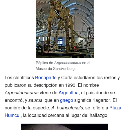
Réplica de
en el
Argentinosaurus
Museo de Senckenberg.
Los científicos
Bonaparte
y Coria estudiaron los restos y
publicaron su descripción en 1993. El nombre
Argentinosaurus
viene de
Argentina
, el país donde se
encontró, y
saurus
, que en
griego
significa "lagarto". El
nombre de la especie,
A. huinculensis
, se refiere a
Plaza
Huincul
, la localidad cercana al lugar del hallazgo.