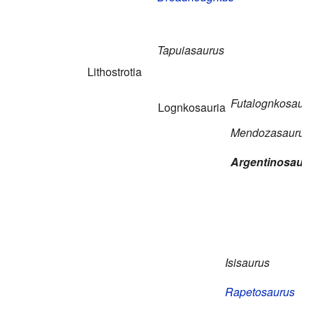
Tapuiasaurus
Lithostrotia
Futalognkosaur
Lognkosauria
Mendozasaurus
Argentinosaur
Isisaurus
Rapetosaurus