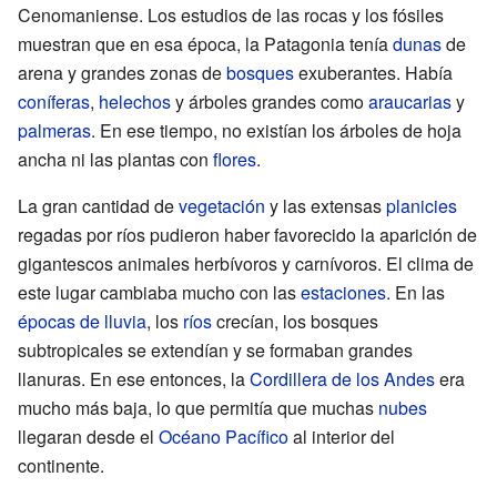
Cenomaniense. Los estudios de las rocas y los fósiles
muestran que en esa época, la Patagonia tenía
dunas
de
arena y grandes zonas de
bosques
exuberantes. Había
coníferas
,
helechos
y árboles grandes como
araucarias
y
palmeras
. En ese tiempo, no existían los árboles de hoja
ancha ni las plantas con
flores
.
La gran cantidad de
vegetación
y las extensas
planicies
regadas por ríos pudieron haber favorecido la aparición de
gigantescos animales herbívoros y carnívoros. El clima de
este lugar cambiaba mucho con las
estaciones
. En las
épocas de lluvia
, los
ríos
crecían, los bosques
subtropicales se extendían y se formaban grandes
llanuras. En ese entonces, la
Cordillera de los Andes
era
mucho más baja, lo que permitía que muchas
nubes
llegaran desde el
Océano Pacífico
al interior del
continente.