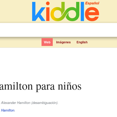
Web
Imágenes
English
amilton para niños
e Alexander Hamilton (desambiguación).
e
Hamilton
.