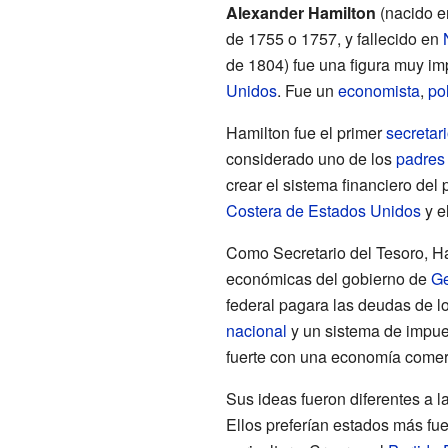
Alexander Hamilton
(nacido 
de 1755 o 1757, y fallecido en
de 1804) fue una figura muy imp
Unidos
. Fue un
economista
,
pol
Hamilton fue el primer
secretar
considerado uno de los
padres
crear el sistema financiero del 
Costera de Estados Unidos
y e
Como Secretario del Tesoro, Ham
económicas del gobierno de
Ge
federal pagara las deudas de l
nacional
y un sistema de impues
fuerte con una economía comerc
Sus ideas fueron diferentes a l
Ellos preferían estados más fu