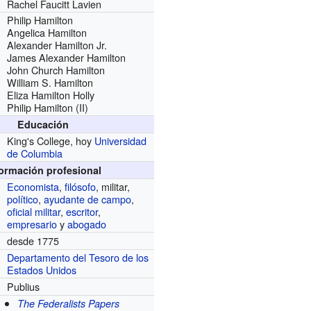
Rachel Faucitt Lavien
Philip Hamilton
Angelica Hamilton
Alexander Hamilton Jr.
James Alexander Hamilton
John Church Hamilton
William S. Hamilton
Eliza Hamilton Holly
Philip Hamilton (II)
Educación
King's College, hoy
Universidad
de Columbia
formación profesional
Economista
,
filósofo
, militar,
político
,
ayudante de campo
,
oficial militar
,
escritor
,
empresario
y
abogado
desde 1775
Departamento del Tesoro de los
Estados Unidos
Publius
The Federalists Papers