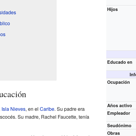
Hijos
rsidades
blico
cos
Educado en
In
Ocupación
ucación
Años activo
a
Isla Nieves
, en el
Caribe
. Su padre era
Empleador
scocés. Su madre, Rachel Faucette, tenía
Seudónimo
Obras