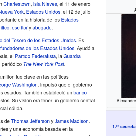
en
Charlestown
,
Isla Nieves
, el 11 de enero
Nueva York
,
Estados Unidos
, el 12 de julio
ortante en la historia de los
Estados
ítico
,
escritor
y
abogado
.
io del Tesoro de los Estados Unidos
. Es
 fundadores de los Estados Unidos
. Ayudó a
país, el
Partido Federalista
, la
Guardia
l periódico
The New York Post
.
ilton fue clave en las políticas
orge Washington
. Impulsó que el gobierno
os estados. También estableció un
banco
tos. Su visión era tener un gobierno central
Alexander
ial sólida.
as de
Thomas Jefferson
y
James Madison
.
1.
secreta
er
ertes y una economía basada en la