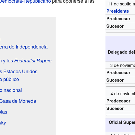
 Demócrata-Republicano
para oponerse a las
11 de septie
Presidente
Predecesor
Sucesor
n
uerra de Independencia
Delegado de
n y los
Federalist Papers
3 de noviem
os Estados Unidos
Predecesor
to público
Sucesor
o nacional
4 de noviem
a Casa de Moneda
Predecesor
Sucesor
stas
Oficial Supe
sky