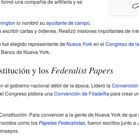
 formó una compañía de artillería y se
ington
lo nombró su
ayudante de campo
.
escribir cartas y órdenes. Realizó misiones importantes de inte
 fue elegido representante de
Nueva York
en el
Congreso de l
l Banco de Nueva York.
Federalist Papers
titución y los
n el gobierno nacional débil de la época. Lideró la
Convención 
 el Congreso pidiera una
Convención de Filadelfia
para crear u
 Constitución. Para convencer a la gente de Nueva York de que 
onocidos como los
Papeles Federalistas
, fueron escritos junto a
 ensayos.