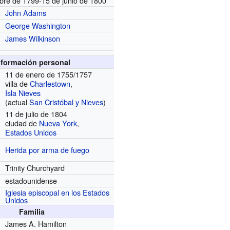
bre de 1799-15 de junio de 1800
John Adams
George Washington
James Wilkinson
nformación personal
11 de enero de 1755/1757
villa de
Charlestown
,
Isla Nieves
(actual
San Cristóbal y Nieves
)
11 de julio de 1804
ciudad de
Nueva York
,
Estados Unidos
Herida por arma de fuego
Trinity Churchyard
estadounidense
Iglesia episcopal en los Estados
Unidos
Familia
James A. Hamilton