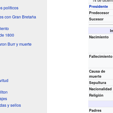
14 de diciem
Presidente
s políticos
Predecesor
nes con Gran Bretaña
Sucesor
iento
I
 de 1800
Nacimiento
ron Burr y muerte
Fallecimiento
Causa de
muerte
vitud
Sepultura
Nacionalidad
lton
Religión
ajes
das y sellos
Padres