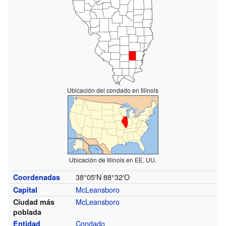
Ubicación del condado en Illinois
Ubicación de Illinois en EE. UU.
38°05′N
88°32′O
Coordenadas
McLeansboro
Capital
McLeansboro
Ciudad más
poblada
Condado
Entidad