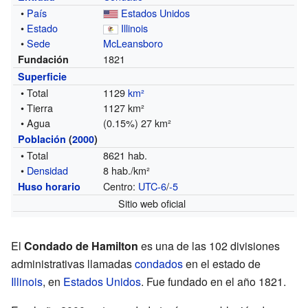
•
País
Estados Unidos
•
Estado
Illinois
•
Sede
McLeansboro
1821
Fundación
Superficie
• Total
1129
km²
• Tierra
1127 km²
• Agua
(0.15%) 27 km²
Población
(
2000
)
• Total
8621 hab.
•
Densidad
8 hab./km²
Centro:
UTC-6
/
-5
Huso horario
Sitio web oficial
El
Condado de Hamilton
es una de las 102 divisiones
administrativas llamadas
condados
en el estado de
Illinois
, en
Estados Unidos
. Fue fundado en el año 1821.