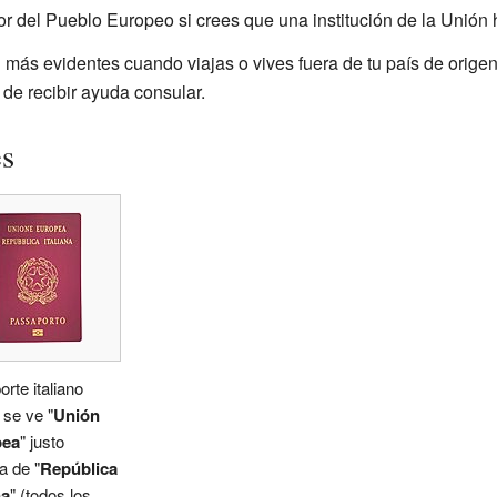
or del Pueblo Europeo si crees que una institución de la Unión 
más evidentes cuando viajas o vives fuera de tu país de origen.
 de recibir ayuda consular.
es
rte italiano
se ve "
Unión
pea
" justo
a de "
República
na
" (todos los