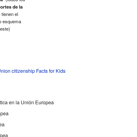
ortes de la
n
tienen el
o esquema
este)
ion citizenship Facts for Kids
ítica en la Unión Europea
opea
ea
opea