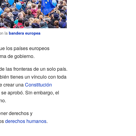
on la
bandera europea
que los países europeos
rma de gobierno.
e las fronteras de un solo país.
ién tienes un vínculo con toda
de crear una
Constitución
o se aprobó. Sin embargo, el
no.
ener derechos y
los
derechos humanos
.