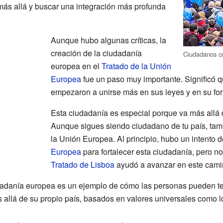
r más allá y buscar una integración más profunda
Aunque hubo algunas críticas, la
creación de la ciudadanía
Ciudadanos c
europea en el
Tratado de la Unión
Europea
fue un paso muy importante. Significó 
empezaron a unirse más en sus leyes y en su fo
Esta ciudadanía es especial porque va más allá d
Aunque sigues siendo ciudadano de tu país, tamb
la Unión Europea. Al principio, hubo un intento 
Europea
para fortalecer esta ciudadanía, pero n
Tratado de Lisboa
ayudó a avanzar en este cami
udadanía europea es un ejemplo de cómo las personas pueden t
allá de su propio país, basados en valores universales como 