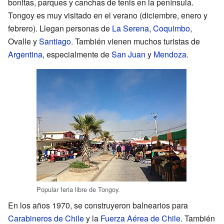
bonitas, parques y canchas de tenis en la península.
Tongoy es muy visitado en el verano (diciembre, enero y
febrero). Llegan personas de
La Serena
,
Coquimbo
,
Ovalle y
Santiago
. También vienen muchos turistas de
Argentina
, especialmente de
San Juan
y
Mendoza
.
Popular feria libre de Tongoy.
En los años 1970, se construyeron balnearios para
Carabineros de Chile
y la
Fuerza Aérea de Chile
. También