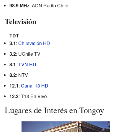
98.9 MHz
: ADN Radio Chile
Televisión
TDT
3.1
:
Chilevisión HD
3.2
: UChile TV
8.1
:
TVN HD
8.2
: NTV
12.1
:
Canal 13 HD
12.2
: T13 En Vivo
Lugares de Interés en Tongoy