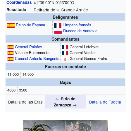
Coordenadas
41°39′00″N
0°53′00″O
Resultado
Retirada de la Grande Armée
Beligerantes
Reino de España
I Imperio francés
Ducado de Varsovia
Comandantes
General Palafox
General Lefebvre
Vicente Bustamante
General Verdier
Coronel Antonio Sangenís
General Gomes Freire
Fuerzas en combate
11 000
14 000
Bajas
4000
3500
←
Sitio de
Batalla de las Eras
Batalla de Tudela
→
Zaragoza