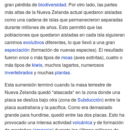
gran pérdida de
biodiversidad
. Por otro lado, las partes
más altas de la Nueva Zelanda actual quedaron aisladas
como una cadena de islas que permanecieron separadas
durante millones de años. Esto permitió que las
poblaciones que quedaron aisladas en cada isla siguieran
caminos
evolutivos
diferentes, lo que llevó a una gran
especiación
(formación de nuevas especies). El resultado
fueron once o más tipos de
moas
(aves extintas), cuatro o
más tipos de
kiwis
, muchos lagartos, numerosos
invertebrados
y muchas
plantas
.
Esta sumersión terminó cuando la masa terrestre de
Nueva Zelanda quedó "atascada" en la zona donde una
placa se desliza bajo otra (zona de
Subducción
) entre la
placa australiana y la pacífica. Como era demasiado
grande para hundirse, quedó entre las dos placas. Esto ha
provocado una intensa actividad
volcánica
y de formación
de montañas (
orogenia
) durante los últimos millones de