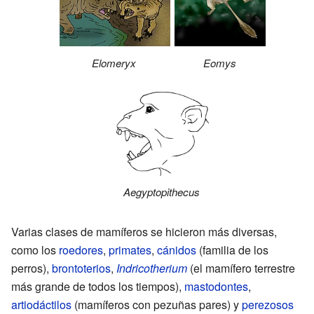
Eomys
Elomeryx
Aegyptopithecus
Varias clases de mamíferos se hicieron más diversas,
como los
roedores
,
primates
,
cánidos
(familia de los
perros),
brontoterios
,
Indricotherium
(el mamífero terrestre
más grande de todos los tiempos),
mastodontes
,
artiodáctilos
(mamíferos con pezuñas pares) y
perezosos