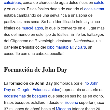
calcáreas
, cerca de charcos de agua dulce ricos en
calcio
y en cuevas. Estos fósiles datan de cuando el
ecosistema
estaba cambiando de una selva rica a una zona de
pastizales más seca. Se han identificado treinta y cinco
fósiles de
murciélagos
, lo que lo convierte en el lugar más
rico del mundo en este tipo de fósiles. Entre los hallazgos
del Oligoceno de Riversleigh, destacan
Nimbacinus
, un
pariente prehistórico del
lobo marsupial
; y
Baru
, un
cocodrilo con una cabeza peculiar.
Formación de John Day
La
formación de John Day
(nombrada por el
río John
Day
en
Oregón
,
Estados Unidos
) representa una serie de
ecosistemas
de
bosques
que pierden sus hojas en otoño.
Estos bosques existieron desde el
Eoceno
superior (hace
37 millones de años) hasta el
Mioceno
inferior (hace 20