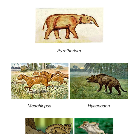
Pyrotherium
Mesohippus
Hyaenodon