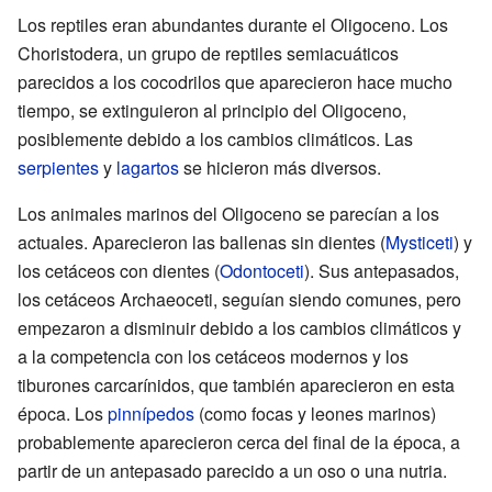
Los reptiles eran abundantes durante el Oligoceno. Los
Choristodera, un grupo de reptiles semiacuáticos
parecidos a los cocodrilos que aparecieron hace mucho
tiempo, se extinguieron al principio del Oligoceno,
posiblemente debido a los cambios climáticos. Las
serpientes
y
lagartos
se hicieron más diversos.
Los animales marinos del Oligoceno se parecían a los
actuales. Aparecieron las ballenas sin dientes (
Mysticeti
) y
los cetáceos con dientes (
Odontoceti
). Sus antepasados,
los cetáceos Archaeoceti, seguían siendo comunes, pero
empezaron a disminuir debido a los cambios climáticos y
a la competencia con los cetáceos modernos y los
tiburones carcarínidos, que también aparecieron en esta
época. Los
pinnípedos
(como focas y leones marinos)
probablemente aparecieron cerca del final de la época, a
partir de un antepasado parecido a un oso o una nutria.