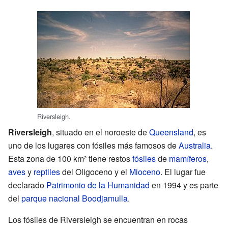
Riversleigh.
Riversleigh
, situado en el noroeste de
Queensland
, es
uno de los lugares con fósiles más famosos de
Australia
.
Esta zona de 100 km² tiene restos
fósiles
de
mamíferos
,
aves
y
reptiles
del Oligoceno y el
Mioceno
. El lugar fue
declarado
Patrimonio de la Humanidad
en 1994 y es parte
del
parque nacional Boodjamulla
.
Los fósiles de Riversleigh se encuentran en rocas