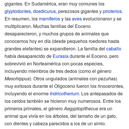
gigantes. En Sudamérica, eran muy comunes los
glyptodontes
,
doedicurus
, perezosos gigantes y
piroterios
.
En resumen, los
mamíferos
y las
aves
evolucionaron y se
multiplicaron. Muchas familias del Eoceno
desaparecieron, y muchos grupos de animales que
conocemos hoy en día (desde pequeños roedores hasta
grandes elefantes) se expandieron. La familia del
caballo
había desaparecido de
Eurasia
durante el Eoceno, pero
sobrevivió en Norteamérica con pocas especies,
incluyendo miembros de tres dedos (como el género
Mesohippus
). Otros ungulados (animales con pezuñas)
muy exitosos durante el Oligoceno fueron los rinocerontes,
incluyendo el enorme
Indricotherium
. Los antepasados de
los cerdos también se hicieron muy numerosos. Entre los
primeros primates, el género
Aegyptopithecus
era un
animal que vivía en los árboles, del tamaño de un gato,
con dientes y cabeza parecidos a los de un simio.