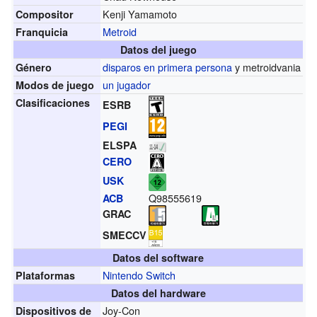
Kenji Yamamoto
Compositor
Metroid
Franquicia
Datos del juego
disparos en primera persona
y metroidvania
Género
un jugador
Modos de juego
Clasificaciones
ESRB
PEGI
ELSPA
CERO
USK
Q98555619
ACB
GRAC
SMECCV
Datos del software
Nintendo Switch
Plataformas
Datos del hardware
Joy-Con
Dispositivos de