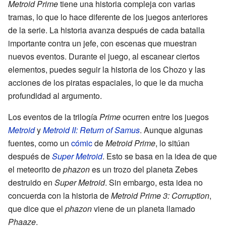
Metroid Prime
tiene una historia compleja con varias
tramas, lo que lo hace diferente de los juegos anteriores
de la serie. La historia avanza después de cada batalla
importante contra un jefe, con escenas que muestran
nuevos eventos. Durante el juego, al escanear ciertos
elementos, puedes seguir la historia de los Chozo y las
acciones de los piratas espaciales, lo que le da mucha
profundidad al argumento.
Los eventos de la trilogía
Prime
ocurren entre los juegos
Metroid
y
Metroid II: Return of Samus
. Aunque algunas
fuentes, como un
cómic
de
Metroid Prime
, lo sitúan
después de
Super Metroid
. Esto se basa en la idea de que
el meteorito de
phazon
es un trozo del planeta Zebes
destruido en
Super Metroid
. Sin embargo, esta idea no
concuerda con la historia de
Metroid Prime 3: Corruption
,
que dice que el
phazon
viene de un planeta llamado
Phaaze
.