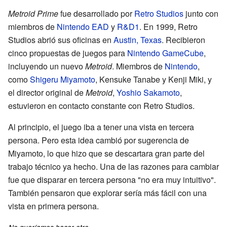
Metroid Prime
fue desarrollado por
Retro Studios
junto con
miembros de
Nintendo EAD
y
R&D1
. En 1999, Retro
Studios abrió sus oficinas en
Austin, Texas
. Recibieron
cinco propuestas de juegos para
Nintendo GameCube
,
incluyendo un nuevo
Metroid
. Miembros de
Nintendo
,
como
Shigeru Miyamoto
, Kensuke Tanabe y Kenji Miki, y
el director original de
Metroid
,
Yoshio Sakamoto
,
estuvieron en contacto constante con Retro Studios.
Al principio, el juego iba a tener una vista en tercera
persona. Pero esta idea cambió por sugerencia de
Miyamoto, lo que hizo que se descartara gran parte del
trabajo técnico ya hecho. Una de las razones para cambiar
fue que disparar en tercera persona "no era muy intuitivo".
También pensaron que explorar sería más fácil con una
vista en primera persona.