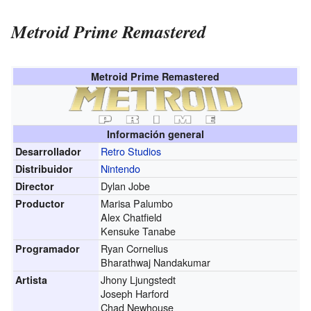
Metroid Prime Remastered
Metroid Prime Remastered
Información general
Retro Studios
Desarrollador
Nintendo
Distribuidor
Dylan Jobe
Director
Marisa Palumbo
Productor
Alex Chatfield
Kensuke Tanabe
Ryan Cornelius
Programador
Bharathwaj Nandakumar
Jhony Ljungstedt
Artista
Joseph Harford
Chad Newhouse