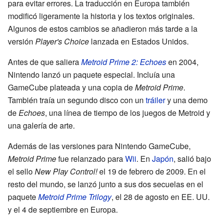
para evitar errores. La traducción en Europa también
modificó ligeramente la historia y los textos originales.
Algunos de estos cambios se añadieron más tarde a la
versión
Player's Choice
lanzada en Estados Unidos.
Antes de que saliera
Metroid Prime 2: Echoes
en 2004,
Nintendo lanzó un paquete especial. Incluía una
GameCube plateada y una copia de
Metroid Prime
.
También traía un segundo disco con un
tráiler
y una demo
de
Echoes
, una línea de tiempo de los juegos de Metroid y
una galería de arte.
Además de las versiones para Nintendo GameCube,
Metroid Prime
fue relanzado para
Wii
. En
Japón
, salió bajo
el sello
New Play Control!
el 19 de febrero de 2009. En el
resto del mundo, se lanzó junto a sus dos secuelas en el
paquete
Metroid Prime Trilogy
, el 28 de agosto en EE. UU.
y el 4 de septiembre en Europa.