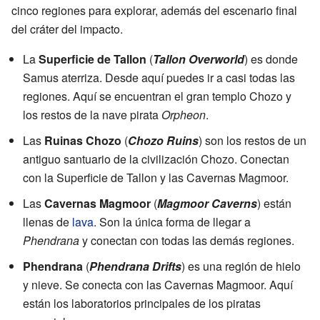
cinco regiones para explorar, además del escenario final
del cráter del impacto.
La
Superficie de Tallon
(
Tallon Overworld
) es donde
Samus aterriza. Desde aquí puedes ir a casi todas las
regiones. Aquí se encuentran el gran templo Chozo y
los restos de la nave pirata
Orpheon
.
Las
Ruinas Chozo
(
Chozo Ruins
) son los restos de un
antiguo santuario de la civilización Chozo. Conectan
con la Superficie de Tallon y las Cavernas Magmoor.
Las
Cavernas Magmoor
(
Magmoor Caverns
) están
llenas de
lava
. Son la única forma de llegar a
Phendrana
y conectan con todas las demás regiones.
Phendrana
(
Phendrana Drifts
) es una región de hielo
y nieve. Se conecta con las Cavernas Magmoor. Aquí
están los laboratorios principales de los piratas