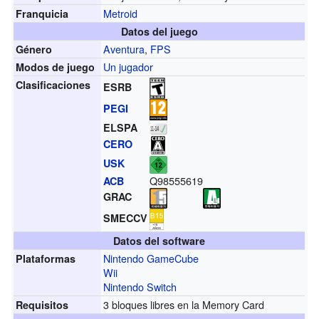
Metroid
Franquicia
Datos del juego
Aventura
,
FPS
Género
Un jugador
Modos de juego
Clasificaciones
ESRB
PEGI
ELSPA
CERO
USK
Q98555619
ACB
GRAC
SMECCV
Datos del software
Nintendo GameCube
Plataformas
Wii
Nintendo Switch
3 bloques libres en la Memory Card
Requisitos