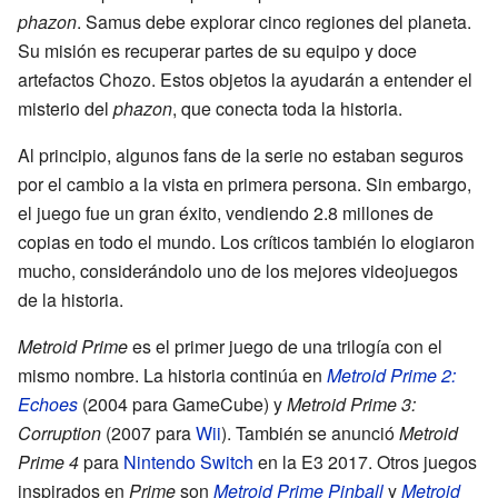
phazon
. Samus debe explorar cinco regiones del planeta.
Su misión es recuperar partes de su equipo y doce
artefactos Chozo. Estos objetos la ayudarán a entender el
misterio del
phazon
, que conecta toda la historia.
Al principio, algunos fans de la serie no estaban seguros
por el cambio a la vista en primera persona. Sin embargo,
el juego fue un gran éxito, vendiendo 2.8 millones de
copias en todo el mundo. Los críticos también lo elogiaron
mucho, considerándolo uno de los mejores videojuegos
de la historia.
Metroid Prime
es el primer juego de una trilogía con el
mismo nombre. La historia continúa en
Metroid Prime 2:
Echoes
(2004 para GameCube) y
Metroid Prime 3:
Corruption
(2007 para
Wii
). También se anunció
Metroid
Prime 4
para
Nintendo Switch
en la E3 2017. Otros juegos
inspirados en
Prime
son
Metroid Prime Pinball
y
Metroid