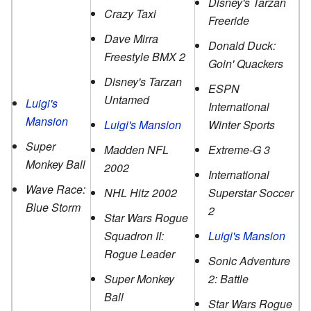
Disney's Tarzan
Crazy Taxi
Freeride
Dave Mirra
Donald Duck:
Freestyle BMX 2
Goin' Quackers
Disney's Tarzan
ESPN
Untamed
Luigi's
International
Mansion
Luigi's Mansion
Winter Sports
Super
Madden NFL
Extreme-G 3
Monkey Ball
2002
International
Wave Race:
NHL Hitz 2002
Superstar Soccer
Blue Storm
2
Star Wars Rogue
Squadron II:
Luigi's Mansion
Rogue Leader
Sonic Adventure
Super Monkey
2: Battle
Ball
Star Wars Rogue