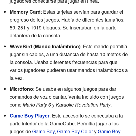
jugadores conectarse para jugar en línea.
Memory Card
: Estas tarjetas servían para guardar el
progreso de los juegos. Había de diferentes tamaños:
59, 251 y 1019 bloques. Se insertaban en la parte
delantera de la consola.
WaveBird (Mando Inalámbrico)
: Este mando permitía
jugar sin cables, a una distancia de hasta 10 metros de
la consola. Usaba diferentes frecuencias para que
varios jugadores pudieran usar mandos inalámbricos a
la vez.
Micrófono
: Se usaba en algunos juegos para dar
comandos de voz o cantar. Venía incluido con juegos
como
Mario Party 6
y
Karaoke Revolution Party
.
Game Boy Player
: Este accesorio se conectaba a la
parte inferior de la GameCube. Permitía jugar a los
juegos de
Game Boy
,
Game Boy Color
y
Game Boy