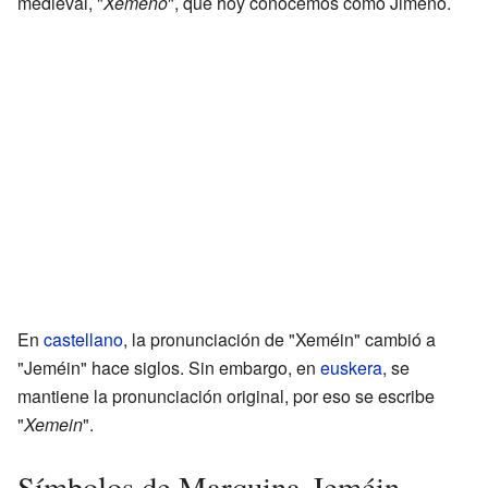
medieval, "
Xemeno
", que hoy conocemos como Jimeno.
En
castellano
, la pronunciación de "Xeméin" cambió a
"Jeméin" hace siglos. Sin embargo, en
euskera
, se
mantiene la pronunciación original, por eso se escribe
"
Xemein
".
Símbolos de Marquina-Jeméin