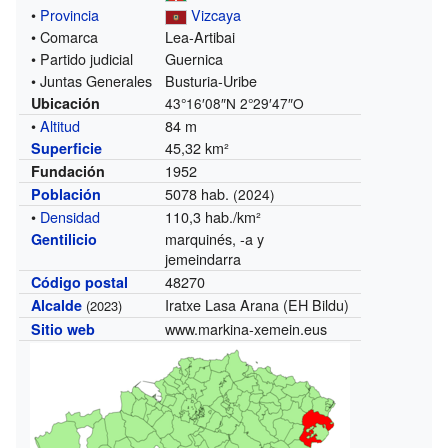
•
Provincia
Vizcaya
• Comarca
Lea-Artibai
• Partido judicial
Guernica
• Juntas Generales
Busturia-Uribe
Ubicación
43°16′08″N
2°29′47″O
•
Altitud
84 m
45,32 km²
Superficie
1952
Fundación
5078 hab.
Población
(2024)
•
Densidad
110,3 hab./km²
marquinés, -a y
Gentilicio
jemeindarra
48270
Código postal
Iratxe Lasa Arana (EH Bildu)
Alcalde
(2023)
www.markina-xemein.eus
Sitio web