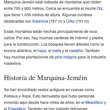
Marquina-Jeméin está rodeada de montañas que miden
entre 700 y 900 metros. Cerca se encuentra el monte
Oiz
,
que tiene 1.036 metros de altura. Algunas cumbres
destacadas son
Kalamua
(767 m) y
Urko
(791 m).
Estas montañas están hechas principalmente de roca
caliza. Por eso, hay muchas canteras de mármol y piedra
para la construcción. Los bosques tienen árboles como la
encina atlántica, el
haya
, el
roble
y el
castaño
. También
hay muchas plantaciones de
pino insignis
para la industria
maderera.
Historia de Marquina-Jeméin
Se han encontrado restos antiguos en cuevas como
Kobaua y Axpe. Esto demuestra que hubo personas
viviendo aquí desde hace miles de años, en el
Mesolítico
y
el
Eneolítico
. También se han hallado dólmenes