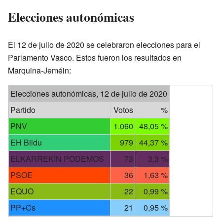
Elecciones autonómicas
El 12 de julio de 2020 se celebraron elecciones para el
Parlamento Vasco. Estos fueron los resultados en
Marquina-Jeméin:
Elecciones autonómicas, 12 de julio de 2020
Partido
Votos
%
PNV
1.060
48,05 %
EH Bildu
979
44,37 %
ELKARREKIN PODEMOS
73
3,3 %
PSOE
36
1,63 %
EQUO
22
0,99 %
PP+Cs
21
0,95 %