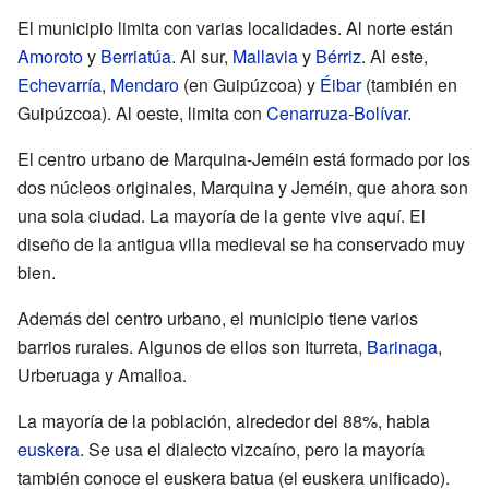
El municipio limita con varias localidades. Al norte están
Amoroto
y
Berriatúa
. Al sur,
Mallavia
y
Bérriz
. Al este,
Echevarría
,
Mendaro
(en Guipúzcoa) y
Éibar
(también en
Guipúzcoa). Al oeste, limita con
Cenarruza-Bolívar
.
El centro urbano de Marquina-Jeméin está formado por los
dos núcleos originales, Marquina y Jeméin, que ahora son
una sola ciudad. La mayoría de la gente vive aquí. El
diseño de la antigua villa medieval se ha conservado muy
bien.
Además del centro urbano, el municipio tiene varios
barrios rurales. Algunos de ellos son Iturreta,
Barinaga
,
Urberuaga y Amalloa.
La mayoría de la población, alrededor del 88%, habla
euskera
. Se usa el dialecto vizcaíno, pero la mayoría
también conoce el euskera batua (el euskera unificado).