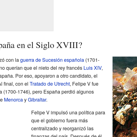
aña en el Siglo XVIII?
ó con la
guerra de Sucesión española
(1701-
o querían que el nieto del rey francés
Luis XIV
,
España. Por eso, apoyaron a otro candidato, el
Al final, con el
Tratado de Utrecht
, Felipe V fue
 (1700-1746), pero España perdió algunos
de
Menorca
y
Gibraltar
.
Felipe V impulsó una política para
que el gobierno fuera más
centralizado y reorganizó las
finanzas del país. Después de él,