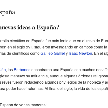
España
nuevas ideas a España?
arrollo científico en España fue más lento que en el resto de E
res" en el siglo
xvii
, siguieron investigando en campos como la
orías de científicos como
Galileo Galilei
y
Isaac Newton
. En el s
sión
, los
Borbones
encontraron una España con muchos desafí
a Iglesia mantuvo su influencia, aunque algunas órdenes religios
 reyes fueron reduciendo algunos privilegios de la nobleza y 
para poder hacer reformas. Al final del siglo, la vida de los espa
a España de varias maneras: