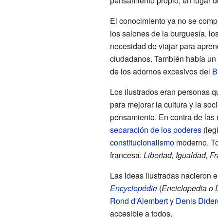
pensamiento propio, en lugar d
El conocimiento ya no se compar
los salones de la burguesía, los
necesidad de viajar para aprend
ciudadanos. También había un d
de los adornos excesivos del
B
Los ilustrados eran personas 
para mejorar la cultura y la soc
pensamiento. En contra de las
separación de los poderes
(legi
constitucionalismo
moderno. Tod
francesa:
Libertad, Igualdad, F
Las ideas ilustradas nacieron 
Encyclopédie
(
Enciclopedia o D
Rond d'Alembert
y
Denis Dider
accesible a todos.