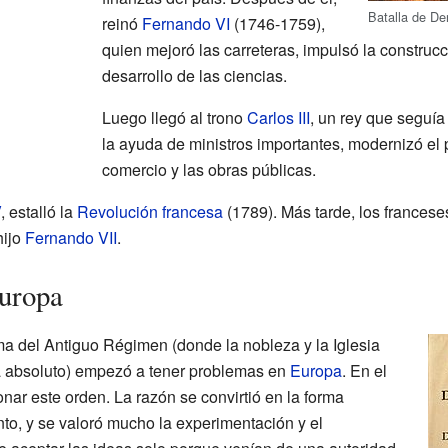
Batalla de De
reinó
Fernando VI
(1746-1759),
quien mejoró las carreteras, impulsó la construc
desarrollo de las ciencias.
Luego llegó al trono
Carlos III
, un rey que seguía 
la ayuda de ministros importantes, modernizó el 
comercio y las obras públicas.
V
, estalló la
Revolución francesa
(1789). Más tarde, los frances
hijo
Fernando VII
.
Europa
ema del Antiguo Régimen (donde la nobleza y la Iglesia
ra absoluto) empezó a tener problemas en
Europa
. En el
onar este orden. La razón se convirtió en la forma
nto, y se valoró mucho la experimentación y el