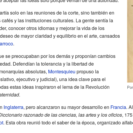
e aceptar las ideas solo porque venían de una autoridad.
tía solo en las reuniones de la corte, sino también en
 cafés y las instituciones culturales. La gente sentía la
er, conocer otros idiomas y mejorar la vida de los
eseo de mayor claridad y equilibrio en el arte, cansados
arroco
.
que se preocupaban por los demás y proponían cambios
iedad. Defendían la tolerancia y la libertad de
 monarquías absolutas,
Montesquieu
propuso la
slativo, ejecutivo y judicial), una idea clave para el
as estas ideas inspiraron el lema de la Revolución
Po
raternidad
.
en
Inglaterra
, pero alcanzaron su mayor desarrollo en
Francia
. A
iccionario razonado de las ciencias, las artes y los oficios
, 175
ot
. Esta obra reunió todo el saber de la época, organizado alfa