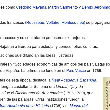
les como
Gregorio Mayans
,
Martín Sarmiento
y
Benito Jerónimo
tas franceses (
Rousseau
,
Voltaire
,
Montesquieu
) se propagaron
ranceses y se contrataron profesores extranjeros.
viajaban a Europa para estudiar y conocer otras culturas.
aciones que difundían las ideas ilustradas.
turales y "Sociedades económicas de amigos del país". Estas 
 de España. La primera se fundó en el
País Vasco
en 1765.
ntes de esta época, destaca la
Real Academia Española
,
 lengua castellana. Su lema era
Limpia, fija y da
jo fue el
Diccionario de Autoridades
(1726-1739), que
igen de las palabras. Otras instituciones fueron la
eal Academia de la Historia
(1738) y el
Museo del