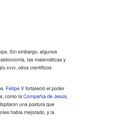
uropa. Sin embargo, algunos
 astronomía, las matemáticas y
iglo
xviii
, otros científicos
os.
Felipe V
fortaleció el poder
as, como la
Compañía de Jesús
,
adoptaron una postura que
ñoles había mejorado, y la