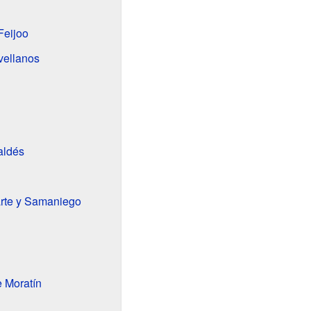
Feijoo
vellanos
aldés
iarte y Samaniego
 Moratín