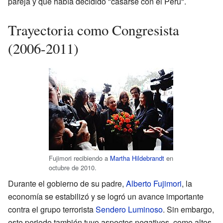
pareja y que había decidido "casarse con el Perú".
Trayectoria como Congresista
(2006-2011)
Fujimori recibiendo a
Martha Hildebrandt
en
octubre de 2010.
Durante el gobierno de su padre,
Alberto Fujimori
, la
economía se estabilizó y se logró un avance importante
contra el grupo terrorista
Sendero Luminoso
. Sin embargo,
este periodo también tuvo aspectos negativos, como altos