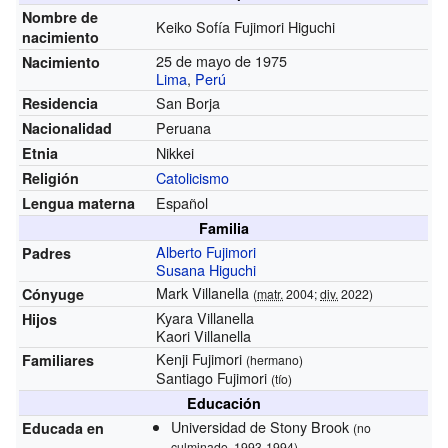
Nombre de
Keiko Sofía Fujimori Higuchi
nacimiento
25 de mayo de 1975
Nacimiento
Lima
,
Perú
San Borja
Residencia
Peruana
Nacionalidad
Nikkei
Etnia
Catolicismo
Religión
Español
Lengua materna
Familia
Alberto Fujimori
Padres
Susana Higuchi
Mark Villanella
Cónyuge
(
matr.
2004;
div.
2022)
Kyara Villanella
Hijos
Kaori Villanella
Kenji Fujimori
Familiares
(hermano)
Santiago Fujimori
(tío)
Educación
Universidad de Stony Brook
Educada en
(no
culminado, 1993-1994)