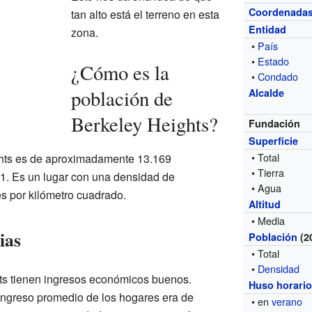
Coordenada
tan alto está el terreno en esta
Entidad
zona.
•
País
•
Estado
¿Cómo es la
•
Condado
población de
Alcalde
Berkeley Heights?
Fundación
Superficie
• Total
ghts es de aproximadamente 13.169
• Tierra
1. Es un lugar con una densidad de
• Agua
s por kilómetro cuadrado.
Altitud
• Media
ias
Población
(2
• Total
•
Densidad
hts tienen ingresos económicos buenos.
Huso horari
ingreso promedio de los hogares era de
• en
verano