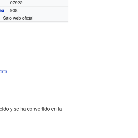
07922
908
ea
Sitio web oficial
rata
.
ido y se ha convertido en la