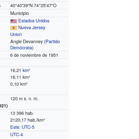
40°40′39″N
74°25′47″O
s
Municipio
Estados Unidos
Nueva Jersey
Union
Angie Devanney (
Partido
Demócrata
)
6 de noviembre de 1951
16,21
km²
16,11 km²
0,10 km²
120 m s. n. m.
021)
13 396 hab.
2120,17 hab./km²
Este
:
UTC-5
o
UTC-4