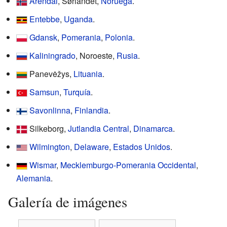
Arendal
, Sørlandet,
Noruega
.
Entebbe
,
Uganda
.
Gdansk
,
Pomerania
,
Polonia
.
Kaliningrado
, Noroeste,
Rusia
.
Panevėžys,
Lituania
.
Samsun
,
Turquía
.
Savonlinna
,
Finlandia
.
Silkeborg,
Jutlandia Central
,
Dinamarca
.
Wilmington
,
Delaware
,
Estados Unidos
.
Wismar
,
Mecklemburgo-Pomerania Occidental
,
Alemania
.
Galería de imágenes