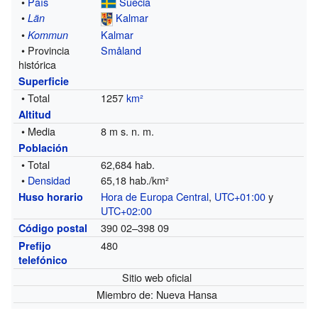
•
País
Suecia
•
Kalmar
Län
•
Kalmar
Kommun
• Provincia
Småland
histórica
Superficie
• Total
1257
km²
Altitud
• Media
8 m s. n. m.
Población
• Total
62,684 hab.
•
Densidad
65,18 hab./km²
Hora de Europa Central
,
UTC+01:00
y
Huso horario
UTC+02:00
390 02–398 09
Código postal
480
Prefijo
telefónico
Sitio web oficial
Miembro de: Nueva Hansa