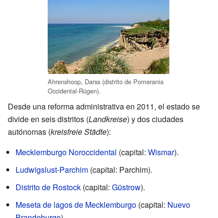
Ahrenshoop, Darss (distrito de Pomerania
Occidental-Rügen).
Desde una reforma administrativa en 2011, el estado se
divide en seis distritos (
Landkreise
) y dos ciudades
autónomas (
kreisfreie Städte
):
Mecklemburgo Noroccidental
(capital:
Wismar
).
Ludwigslust-Parchim
(capital: Parchim).
Distrito de Rostock
(capital:
Güstrow
).
Meseta de lagos de Mecklemburgo
(capital:
Nuevo
Brandeburgo
).