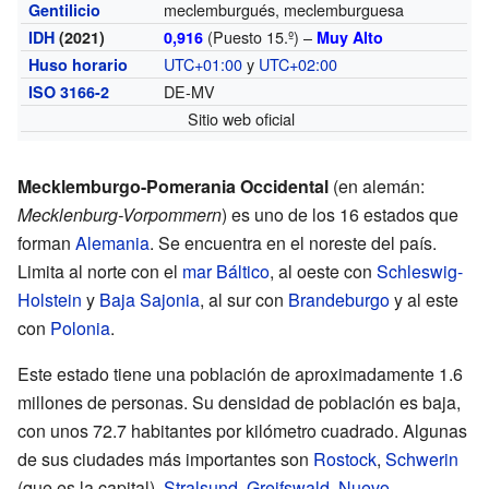
meclemburgués, meclemburguesa
Gentilicio
(Puesto 15.º) –
IDH
(2021)
0,916
Muy Alto
UTC+01:00
y
UTC+02:00
Huso horario
DE-MV
ISO 3166-2
Sitio web oficial
Mecklemburgo-Pomerania Occidental
(en alemán:
Mecklenburg-Vorpommern
) es uno de los 16 estados que
forman
Alemania
. Se encuentra en el noreste del país.
Limita al norte con el
mar Báltico
, al oeste con
Schleswig-
Holstein
y
Baja Sajonia
, al sur con
Brandeburgo
y al este
con
Polonia
.
Este estado tiene una población de aproximadamente 1.6
millones de personas. Su densidad de población es baja,
con unos 72.7 habitantes por kilómetro cuadrado. Algunas
de sus ciudades más importantes son
Rostock
,
Schwerin
(que es la capital),
Stralsund
,
Greifswald
,
Nuevo