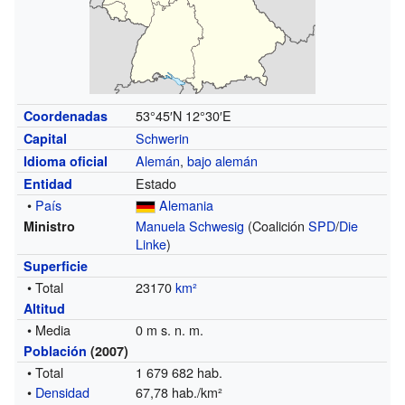
53°45′N
12°30′E
Coordenadas
Schwerin
Capital
Alemán
,
bajo alemán
Idioma oficial
Estado
Entidad
•
País
Alemania
Manuela Schwesig
(Coalición
SPD
/
Die
Ministro
Linke
)
Superficie
• Total
23170
km²
Altitud
• Media
0 m s. n. m.
Población
(2007)
• Total
1 679 682 hab.
•
Densidad
67,78 hab./km²