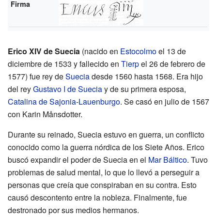
Firma
Erico XIV de Suecia
(nacido en
Estocolmo
el 13 de
diciembre de 1533 y fallecido en
Tierp
el 26 de febrero de
1577) fue rey de
Suecia
desde 1560 hasta 1568. Era hijo
del rey
Gustavo I de Suecia
y de su primera esposa,
Catalina de Sajonia-Lauenburgo
. Se casó en julio de 1567
con Karin Månsdotter.
Durante su reinado, Suecia estuvo en guerra, un conflicto
conocido como la guerra nórdica de los Siete Años. Erico
buscó expandir el poder de Suecia en el
Mar Báltico
. Tuvo
problemas de salud mental, lo que lo llevó a perseguir a
personas que creía que conspiraban en su contra. Esto
causó descontento entre la nobleza. Finalmente, fue
destronado por sus medios hermanos.