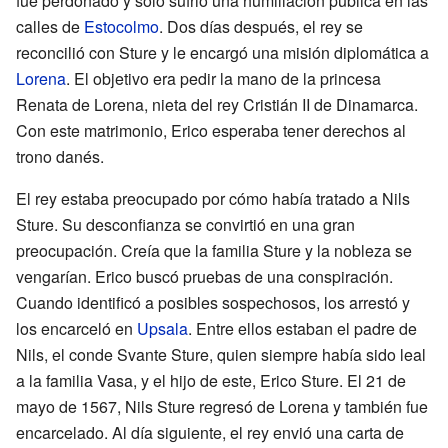
fue perdonado y solo sufrió una humillación pública en las
calles de
Estocolmo
. Dos días después, el rey se
reconcilió con Sture y le encargó una misión diplomática a
Lorena
. El objetivo era pedir la mano de la princesa
Renata de Lorena, nieta del rey Cristián II de Dinamarca.
Con este matrimonio, Erico esperaba tener derechos al
trono danés.
El rey estaba preocupado por cómo había tratado a Nils
Sture. Su desconfianza se convirtió en una gran
preocupación. Creía que la familia Sture y la nobleza se
vengarían. Erico buscó pruebas de una conspiración.
Cuando identificó a posibles sospechosos, los arrestó y
los encarceló en
Upsala
. Entre ellos estaban el padre de
Nils, el conde Svante Sture, quien siempre había sido leal
a la familia Vasa, y el hijo de este, Erico Sture. El 21 de
mayo de 1567, Nils Sture regresó de Lorena y también fue
encarcelado. Al día siguiente, el rey envió una carta de