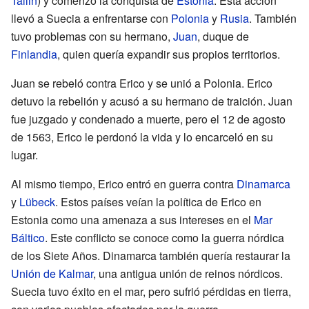
Tallin
) y comenzó la conquista de
Estonia
. Esta acción
llevó a Suecia a enfrentarse con
Polonia
y
Rusia
. También
tuvo problemas con su hermano,
Juan
, duque de
Finlandia
, quien quería expandir sus propios territorios.
Juan se rebeló contra Erico y se unió a Polonia. Erico
detuvo la rebelión y acusó a su hermano de traición. Juan
fue juzgado y condenado a muerte, pero el 12 de agosto
de 1563, Erico le perdonó la vida y lo encarceló en su
lugar.
Al mismo tiempo, Erico entró en guerra contra
Dinamarca
y
Lübeck
. Estos países veían la política de Erico en
Estonia como una amenaza a sus intereses en el
Mar
Báltico
. Este conflicto se conoce como la guerra nórdica
de los Siete Años. Dinamarca también quería restaurar la
Unión de Kalmar
, una antigua unión de reinos nórdicos.
Suecia tuvo éxito en el mar, pero sufrió pérdidas en tierra,