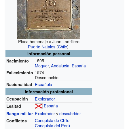
Placa homenaje a Juan Ladrillero
Puerto Natales
(
Chile
).
Información personal
1505
Nacimiento
Moguer
,
Andalucía
,
España
1574
Fallecimiento
Desconocido
Española
Nacionalidad
Información profesional
Explorador
Ocupación
España
Lealtad
Explorador
y
descubridor
Rango militar
Conquista de Chile
Conflictos
Conquista del Perú