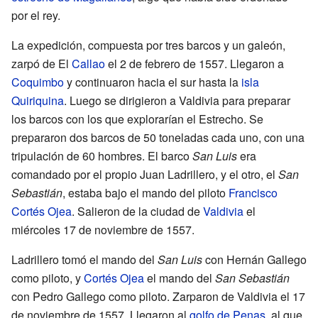
por el rey.
La expedición, compuesta por tres barcos y un galeón,
zarpó de El
Callao
el 2 de febrero de 1557. Llegaron a
Coquimbo
y continuaron hacia el sur hasta la
isla
Quiriquina
. Luego se dirigieron a Valdivia para preparar
los barcos con los que explorarían el Estrecho. Se
prepararon dos barcos de 50 toneladas cada uno, con una
tripulación de 60 hombres. El barco
San Luis
era
comandado por el propio Juan Ladrillero, y el otro, el
San
Sebastián
, estaba bajo el mando del piloto
Francisco
Cortés Ojea
. Salieron de la ciudad de
Valdivia
el
miércoles 17 de noviembre de 1557.
Ladrillero tomó el mando del
San Luis
con Hernán Gallego
como piloto, y
Cortés Ojea
el mando del
San Sebastián
con Pedro Gallego como piloto. Zarparon de Valdivia el 17
de noviembre de 1557. Llegaron al
golfo de Penas
, al que