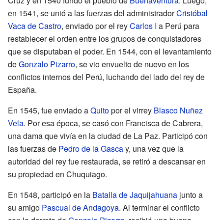
Cruz y en 1540 fundó el pueblo de
Buenaventura
. Luego,
en 1541, se unió a las fuerzas del administrador
Cristóbal
Vaca de Castro
, enviado por el rey
Carlos I
a Perú para
restablecer el orden entre los grupos de conquistadores
que se disputaban el poder. En 1544, con el levantamiento
de
Gonzalo Pizarro
, se vio envuelto de nuevo en los
conflictos internos del Perú, luchando del lado del rey de
España.
En 1545, fue enviado a
Quito
por el virrey
Blasco Nuñez
Vela
. Por esa época, se casó con Francisca de Cabrera,
una dama que vivía en la ciudad de La Paz. Participó con
las fuerzas de
Pedro de la Gasca
y, una vez que la
autoridad del rey fue restaurada, se retiró a descansar en
su propiedad en Chuquiago.
En 1548, participó en la
Batalla de Jaquijahuana
junto a
su amigo
Pascual de Andagoya
. Al terminar el conflicto