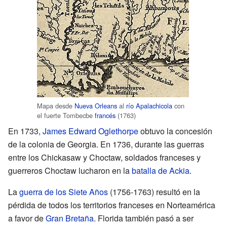
Mapa desde
Nueva Orleans
al
río Apalachicola
con
el fuerte Tombecbe
francés
(1763)
En 1733,
James Edward Oglethorpe
obtuvo la concesión
de la colonia de Georgia. En 1736, durante las guerras
entre los Chickasaw y Choctaw, soldados franceses y
guerreros Choctaw lucharon en la
batalla de Ackia
.
La
guerra de los Siete Años
(1756-1763) resultó en la
pérdida de todos los territorios franceses en Norteamérica
a favor de
Gran Bretaña
. Florida también pasó a ser