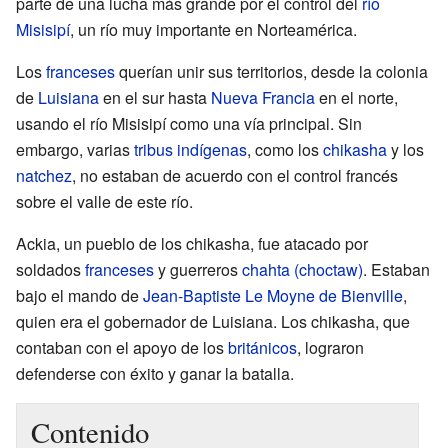
parte de una lucha más grande por el control del
río
Misisipí
, un río muy importante en Norteamérica.
Los
franceses
querían unir sus territorios, desde la colonia
de
Luisiana
en el sur hasta
Nueva Francia
en el norte,
usando el río Misisipí como una vía principal. Sin
embargo, varias
tribus indígenas
, como los
chikasha
y los
natchez
, no estaban de acuerdo con el control francés
sobre el valle de este río.
Ackia, un pueblo de los chikasha, fue atacado por
soldados
franceses
y guerreros
chahta (choctaw)
. Estaban
bajo el mando de
Jean-Baptiste Le Moyne de Bienville
,
quien era el gobernador de Luisiana. Los chikasha, que
contaban con el apoyo de los
británicos
, lograron
defenderse con éxito y ganar la batalla.
Contenido