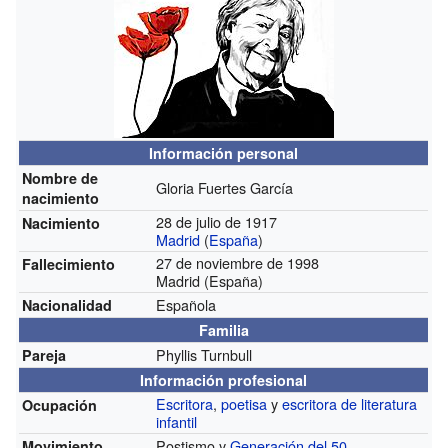
Información personal
Nombre de
Gloria Fuertes García
nacimiento
28 de julio de 1917
Nacimiento
Madrid
(
España
)
27 de noviembre de 1998
Fallecimiento
Madrid (España)
Española
Nacionalidad
Familia
Phyllis Turnbull
Pareja
Información profesional
Escritora
,
poetisa
y
escritora de literatura
Ocupación
infantil
Postismo y
Generación del 50
Movimiento