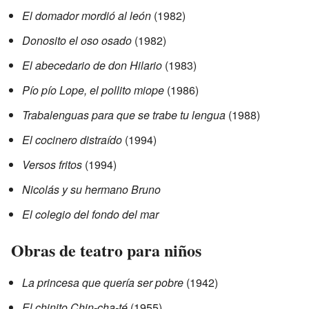
El domador mordió al león
(1982)
Donosito el oso osado
(1982)
El abecedario de don Hilario
(1983)
Pío pío Lope, el pollito miope
(1986)
Trabalenguas para que se trabe tu lengua
(1988)
El cocinero distraído
(1994)
Versos fritos
(1994)
Nicolás y su hermano Bruno
El colegio del fondo del mar
Obras de teatro para niños
La princesa que quería ser pobre
(1942)
El chinito Chin-cha-té
(1955)