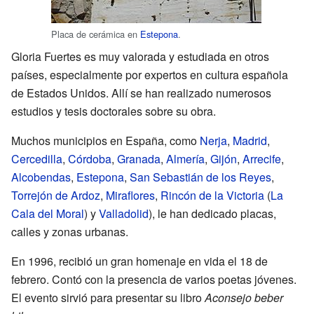
Placa de cerámica en
Estepona
.
Gloria Fuertes es muy valorada y estudiada en otros
países, especialmente por expertos en cultura española
de Estados Unidos. Allí se han realizado numerosos
estudios y tesis doctorales sobre su obra.
Muchos municipios en España, como
Nerja
,
Madrid
,
Cercedilla
,
Córdoba
,
Granada
,
Almería
,
Gijón
,
Arrecife
,
Alcobendas
,
Estepona
,
San Sebastián de los Reyes
,
Torrejón de Ardoz
,
Miraflores
,
Rincón de la Victoria
(
La
Cala del Moral
) y
Valladolid
), le han dedicado placas,
calles y zonas urbanas.
En 1996, recibió un gran homenaje en vida el 18 de
febrero. Contó con la presencia de varios poetas jóvenes.
El evento sirvió para presentar su libro
Aconsejo beber