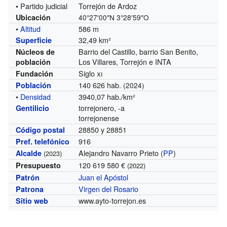
• Partido judicial
Torrejón de Ardoz
Ubicación
40°27′00″N
3°28′59″O
•
Altitud
586 m
32,49 km²
Superficie
Barrio del Castillo, barrio San Benito,
Núcleos de
Los Villares, Torrejón e INTA
población
Siglo
xi
Fundación
140 626 hab.
Población
(2024)
•
Densidad
3940,07 hab./km²
torrejonero, -a
Gentilicio
torrejonense
28850 y 28851
Código postal
916
Pref. telefónico
Alejandro Navarro Prieto (
PP
)
Alcalde
(2023)
120 619 580 €
Presupuesto
(2022)
Juan el Apóstol
Patrón
Virgen del Rosario
Patrona
www.ayto-torrejon.es
Sitio web