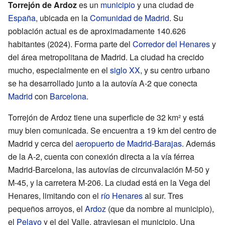
Torrejón de Ardoz
es un
municipio
y una ciudad de
España
, ubicada en la
Comunidad de Madrid
. Su
población actual es de aproximadamente 140.626
habitantes (2024). Forma parte del
Corredor del Henares
y
del área metropolitana de Madrid. La ciudad ha crecido
mucho, especialmente en el
siglo XX
, y su centro urbano
se ha desarrollado junto a la autovía A-2 que conecta
Madrid
con
Barcelona
.
Torrejón de Ardoz tiene una superficie de 32 km² y está
muy bien comunicada. Se encuentra a 19 km del centro de
Madrid y cerca del
aeropuerto de Madrid-Barajas
. Además
de la A-2, cuenta con conexión directa a la vía férrea
Madrid-Barcelona, las autovías de circunvalación M-50 y
M-45, y la carretera M-206. La ciudad está en la Vega del
Henares, limitando con el
río Henares
al sur. Tres
pequeños arroyos, el
Ardoz
(que da nombre al municipio),
el
Pelayo
y el del Valle, atraviesan el municipio. Una