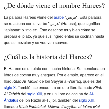
¿De dónde viene el nombre Harees?
La palabra Harees viene del
árabe
"هريس". Esta palabra
se relaciona con el verbo "هرس" (Harasa), que significa
"aplastar" o "moler". Esto describe muy bien cómo se
prepara el plato, ya que sus ingredientes se cocinan hasta
que se mezclan y se vuelven suaves.
¿Cuál es la historia del Harees?
El Harees es un plato con mucha historia. Se menciona en
libros de cocina muy antiguos. Por ejemplo, aparece en el
libro
Kitab Al Tabikh
de Ibn Sayyar al-Warraq, que es del
siglo X
. También se encuentra en otro libro llamado
Kitab
Al Tabikh
del
siglo XIII
, y en un libro de cocina de
Al-
Ándalus
de ibn Razin al-Tujibi, también del
siglo XIII
,
llamado
Kitab Fadalat al- khiwan fi tayyibat al-ta'am w'al-