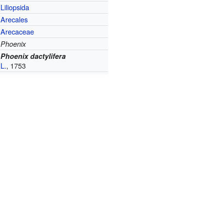
Liliopsida
Arecales
Arecaceae
Phoenix
Phoenix dactylifera
L.
, 1753