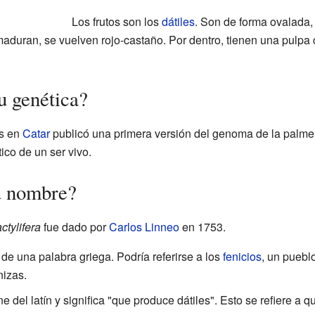
Los frutos son los
dátiles
. Son de forma ovalada,
aduran, se vuelven rojo-castaño. Por dentro, tienen una pulpa 
u genética?
os en
Catar
publicó una primera versión del genoma de la palme
tico de un ser vivo.
u nombre?
ctylifera
fue dado por
Carlos Linneo
en 1753.
de una palabra griega. Podría referirse a los
fenicios
, un puebl
nizas.
ne del latín y significa "que produce dátiles". Esto se refiere a 