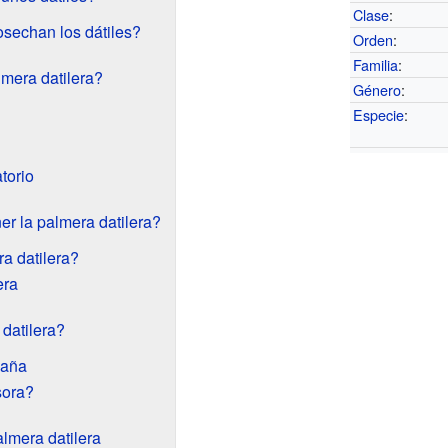
Clase
:
sechan los dátiles?
Orden
:
Familia
:
mera datilera?
Género
:
Especie
:
torio
r la palmera datilera?
a datilera?
era
datilera?
paña
sora?
lmera datilera