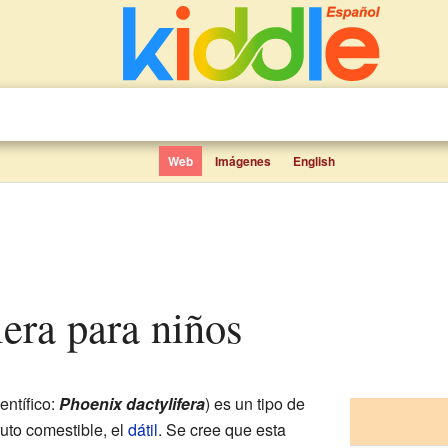
Web
Imágenes
English
lera para niños
entífico:
Phoenix dactylifera
) es un tipo de
uto comestible, el
dátil
. Se cree que esta