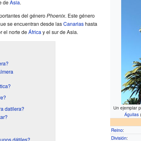
te de
Asia
.
portantes del género
Phoenix
. Este género
 que se encuentran desde las
Canarias
hasta
r el norte de
África
y el sur de Asia.
era?
palmera
tica?
re?
Un ejemplar p
a datilera?
Águilas
ar?
Reino
:
División
:
gunos dátiles?