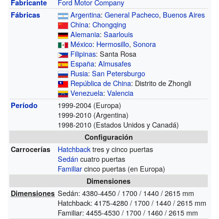
Ford Motor Company
Fabricante
Argentina
:
General Pacheco
,
Buenos Aires
Fábricas
China
:
Chongqing
Alemania
:
Saarlouis
México
:
Hermosillo
,
Sonora
Filipinas
: Santa Rosa
España
:
Almusafes
Rusia
:
San Petersburgo
República de China
: Distrito de Zhongli
Venezuela
:
Valencia
1999-2004 (Europa)
Período
1999-2010 (Argentina)
1998-2010 (Estados Unidos y Canadá)
Configuración
Hatchback
tres y cinco puertas
Carrocerías
Sedán
cuatro puertas
Familiar
cinco puertas (en Europa)
Dimensiones
Sedán: 4380-4450 / 1700 / 1440 / 2615 mm
Dimensiones
Hatchback: 4175-4280 / 1700 / 1440 / 2615 mm
Familiar: 4455-4530 / 1700 / 1460 / 2615 mm