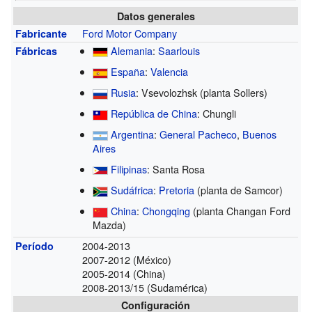
Datos generales
Ford Motor Company
Fabricante
Alemania
:
Saarlouis
Fábricas
España
:
Valencia
Rusia
: Vsevolozhsk (planta Sollers)
República de China
: Chungli
Argentina
:
General Pacheco
,
Buenos
Aires
Filipinas
: Santa Rosa
Sudáfrica
:
Pretoria
(planta de Samcor)
China
:
Chongqing
(planta Changan Ford
Mazda)
2004-2013
Período
2007-2012 (México)
2005-2014 (China)
2008-2013/15 (Sudamérica)
Configuración