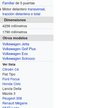
Familiar
de 5 puertas
Motor delantero
transversal
,
n
tracción delantera
o
total
Dimensiones
4258 milímetros
1790 milímetros
Otros modelos
Volkswagen Jetta
Volkswagen Golf Plus
Volkswagen Eos
Volkswagen Scirocco
Ver lista
Citroën C4
Fiat Tipo
Ford Focus
Honda Civic
Lancia Delta
Mazda 3
Peugeot 308
Renault Mégane
SEAT León