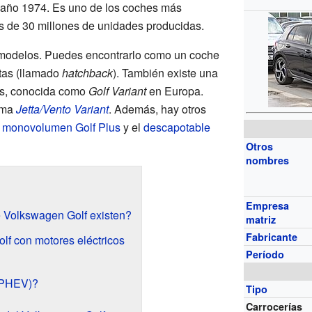
año 1974. Es uno de los coches más
ás de 30 millones de unidades producidas.
s modelos. Puedes encontrarlo como un coche
tas (llamado
hatchback
). También existe una
tas, conocida como
Golf Variant
en Europa.
lama
Jetta/Vento Variant
. Además, hay otros
l
monovolumen
Golf Plus
y el
descapotable
Otros
nombres
Empresa
 Volkswagen Golf existen?
matriz
Fabricante
f con motores eléctricos
Período
(PHEV)?
Tipo
Carrocerías