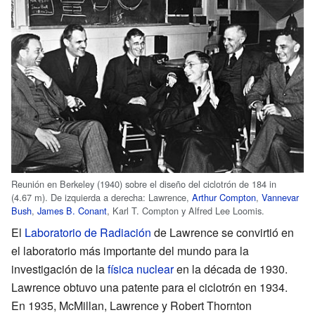
Reunión en Berkeley (1940) sobre el diseño del ciclotrón de 184 in
(4.67 m). De izquierda a derecha: Lawrence,
Arthur Compton
,
Vannevar
Bush
,
James B. Conant
,
Karl T. Compton
y Alfred Lee Loomis.
El
Laboratorio de Radiación
de Lawrence se convirtió en
el laboratorio más importante del mundo para la
investigación de la
física nuclear
en la década de 1930.
Lawrence obtuvo una patente para el ciclotrón en 1934.
En 1935, McMillan, Lawrence y Robert Thornton