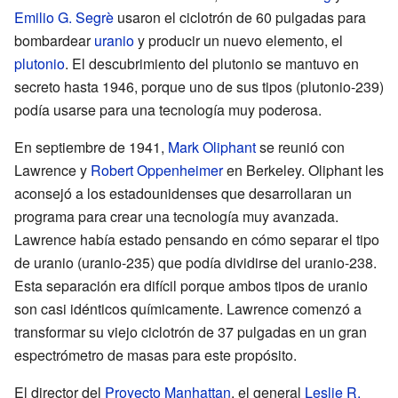
Emilio G. Segrè
usaron el ciclotrón de 60 pulgadas para
bombardear
uranio
y producir un nuevo elemento, el
plutonio
. El descubrimiento del plutonio se mantuvo en
secreto hasta 1946, porque uno de sus tipos (plutonio-239)
podía usarse para una tecnología muy poderosa.
En septiembre de 1941,
Mark Oliphant
se reunió con
Lawrence y
Robert Oppenheimer
en Berkeley. Oliphant les
aconsejó a los estadounidenses que desarrollaran un
programa para crear una tecnología muy avanzada.
Lawrence había estado pensando en cómo separar el tipo
de uranio (uranio-235) que podía dividirse del uranio-238.
Esta separación era difícil porque ambos tipos de uranio
son casi idénticos químicamente. Lawrence comenzó a
transformar su viejo ciclotrón de 37 pulgadas en un gran
espectrómetro de masas para este propósito.
El director del
Proyecto Manhattan
, el general
Leslie R.