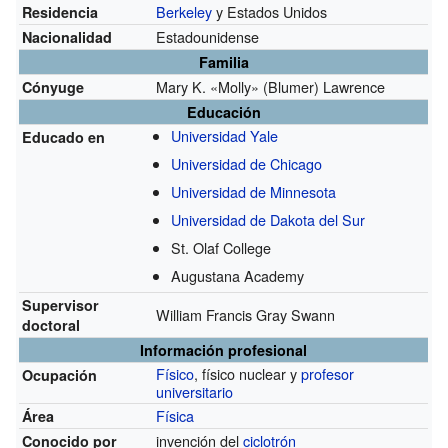
Berkeley
y Estados Unidos
Residencia
Estadounidense
Nacionalidad
Familia
Mary K. «Molly» (Blumer) Lawrence
Cónyuge
Educación
Universidad Yale
Educado en
Universidad de Chicago
Universidad de Minnesota
Universidad de Dakota del Sur
St. Olaf College
Augustana Academy
Supervisor
William Francis Gray Swann
doctoral
Información profesional
Físico
, físico nuclear y
profesor
Ocupación
universitario
Física
Área
invención del
ciclotrón
Conocido por