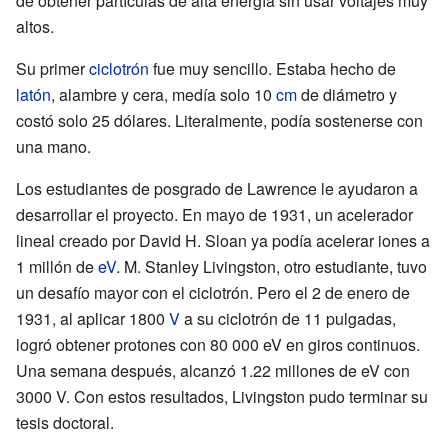
de obtener partículas de alta energía sin usar voltajes muy
altos.
Su primer
ciclotrón
fue muy sencillo. Estaba hecho de
latón
, alambre y cera, medía solo 10
cm
de diámetro y
costó solo 25 dólares. Literalmente, podía sostenerse con
una mano.
Los estudiantes de posgrado de Lawrence le ayudaron a
desarrollar el proyecto. En mayo de 1931, un acelerador
lineal creado por David H. Sloan ya podía acelerar iones a
1 millón de
eV
. M. Stanley Livingston, otro estudiante, tuvo
un desafío mayor con el ciclotrón. Pero el 2 de enero de
1931, al aplicar 1800
V
a su ciclotrón de 11 pulgadas,
logró obtener protones con 80 000 eV en giros continuos.
Una semana después, alcanzó 1.22 millones de eV con
3000 V. Con estos resultados, Livingston pudo terminar su
tesis doctoral.