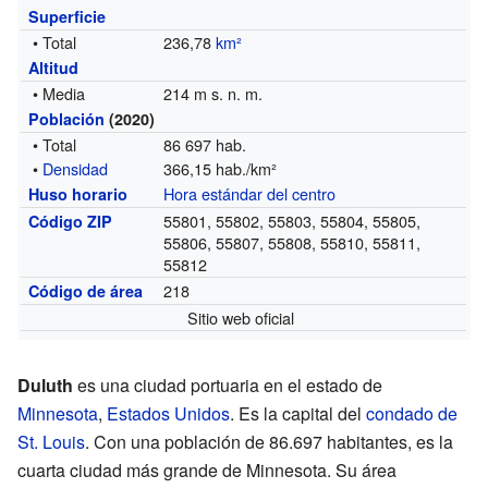
Superficie
• Total
236,78
km²
Altitud
• Media
214 m s. n. m.
Población
(2020)
• Total
86 697 hab.
•
Densidad
366,15 hab./km²
Hora estándar del centro
Huso horario
55801, 55802, 55803, 55804, 55805,
Código ZIP
55806, 55807, 55808, 55810, 55811,
55812
218
Código de área
Sitio web oficial
Duluth
es una ciudad portuaria en el estado de
Minnesota
,
Estados Unidos
. Es la capital del
condado de
St. Louis
. Con una población de 86.697 habitantes, es la
cuarta ciudad más grande de Minnesota. Su área