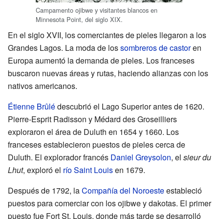
Campamento ojibwe y visitantes blancos en
Minnesota Point, del siglo XIX.
En el siglo XVII, los comerciantes de pieles llegaron a los
Grandes Lagos. La moda de los
sombreros de castor
en
Europa aumentó la demanda de pieles. Los franceses
buscaron nuevas áreas y rutas, haciendo alianzas con los
nativos americanos.
Étienne Brûlé
descubrió el Lago Superior antes de 1620.
Pierre-Esprit Radisson y Médard des Groseilliers
exploraron el área de Duluth en 1654 y 1660. Los
franceses establecieron puestos de pieles cerca de
Duluth. El explorador francés
Daniel Greysolon
, el
sieur du
Lhut
, exploró el
río Saint Louis
en 1679.
Después de 1792, la
Compañía del Noroeste
estableció
puestos para comerciar con los ojibwe y dakotas. El primer
puesto fue Fort St. Louis, donde más tarde se desarrolló