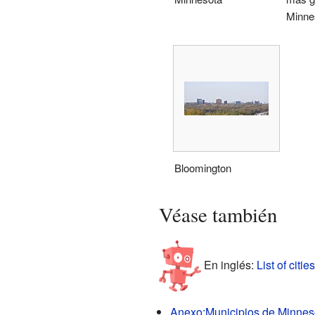
Minne
Bloomington
Véase también
En inglés:
List of citi
Anexo:Municipios de Minnes